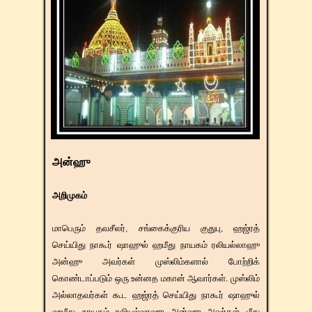
அன்ஹு
அறிமுகம்
மாபெரும் தவசீலர், சங்கைக்குரிய குதுபு, ஹஜ்ரத்
செய்யிது நாகூர் ஷாஹுல் ஹமீது நாயகம் ரலியல்லாஹு
அன்ஹு அவர்கள் முஸ்லிம்களால் போற்றிக்
கொண்டாப்படும் ஒரு உன்னத மகான் ஆவார்கள். முஸ்லிம்
அல்லாதவர்கள் கூட ஹஜ்ரத் செய்யிது நாகூர் ஷாஹுல்