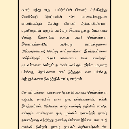
சுமார் பத்து வருட பயிற்சியின் பின்னர் அங்கிருந்து
வெளியேறி அவர்களின் 404 மாணவர்களுடன்
மாணிக்கப்பூர் சென்று பின்னர் ஆப்கானிஸ்தான்,
பலுகிஸ்தான் மற்றும் பல்வேறு இடங்களுக்கு பிரயாணம்
செய்து இஸ்லாமிய தஃவா பணி செய்தார்கள்.
இக்காலங்களிலே பல்வேறு கராமத்துகளை
(அற்புதங்களை) செய்து காட்டினார்கள். இறந்தவர்களை
உயிர்ப்பித்தல், பிறவி ஊமையை பேச வைத்தல்,
முடவர்களை மீண்டும் நடக்கச் செய்தல், தீர்க்க முடியாத
பல்வேறு நோய்களை சுகப்படுத்துதல் என பல்வேறு
அற்புதங்களை நிகழ்த்திக் காட்டினார்கள்.
பின்னர் மக்கமா நகரத்தை நோக்கி பயணம் செய்தார்கள்.
வழியில் லாகூரில் உள்ள ஒரு பள்ளிவாசலில் தங்கி
இருந்தார்கள். அப்போது காழி ஹஸ்ரத் நூர்தீன் சாஹிப்
என்னும் சாலிஹான ஒரு முஸ்லிம் தனவந்தர் நாகூர்
நாயகத்தை சந்தித்து தனக்கு பிள்ளை இல்லை என கூறி
கலங்கி நின்றார். நாகூர் நாயகம் அன்னவர்கள் சில