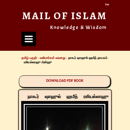
™
MAIL OF ISLAM
Knowledge & Wisdom
Toggle
navigation
தமிழ் பகுதி -
வலிமார்கள் வரலாறு
- நாகூர் ஷாஹுல் ஹமீத் நாயகம்
ரலியல்லாஹு அன்ஹு
DOWNLOAD PDF BOOK
நாகூர் ஷாஹுல் ஹமீத் ரலியல்லாஹு