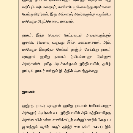
ஹமீது நாயகம் ரலியல்லாஹு அன்ஹு அவர்கள் மீது
மதிப்பும், மரியாதையும், கண்ணியமும் வைத்து அவர்களை
போற்றுகிறார்கள். இது அல்லாஹ் அவர்களுக்கு வழங்கிய
மாபெரும் அருட்கொடை எனலாம்.
நாகூர், இந்த பெயரை கேட்டவுடன் அனைவருக்கும்
முதலில் நினைவு வருவது இந்த மகானைதான். ஆம்,
மாபெரும் இறைநேச செல்வர் ஹஜ்ரத் செய்யிது நாகூர்
ஷாஹுல் ஹமீது நாயகம்
(ரலியல்லாஹு அன்ஹு)
அவர்களின் புனித அடக்கஸ்தலம் இந்தியாவில், தமிழ்
நாட்டில், நாகூர் என்னும் இடத்தில்
​அமைந்துள்ளது.
ஜனனம்
ஹஜ்ரத் நாகூர் ஷாஹுல் ஹமீது நாயகம் (ரலியல்லாஹு
அன்ஹு) அவர்கள் வட இந்தியாவில் அயோத்தியாவிற்கு
அண்மையில் உள்ள மாணிக்கப்பூர் என்னும் ஊரில் பிறை 10
ஜமாத்துல் ஆகிர் மாதம் ஹிஜ்ரி 910 (கி.பி. 1491) இல்