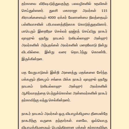
தர்காவை விரிவுபடுத்துவதற்கு பலவழிகளில் உதவிகள்
செய்துள்ளனர். துலசி மகாராஜா அவர்கள் 115
கிராமங்களையும் 4000 ஏக்கர் வேளாண்மை நிலத்தையும்
பள்ளிவாசலின் பரிபாலனத்திற்காக கொடுத்துதவினார்.
மாபெரும் இறைநேச செல்வர் ஹஜ்ரத் செய்யிது நாகூர்
ஷாஹுல் ஹமீது நாயகம் (ரலியல்லாஹு அன்ஹு)
அவர்களின் அற்புதங்கள் அவர்களின் மறைவோடு நின்று
விடவில்லை. இன்று வரை தொடர்ந்து கொண்டே
இருக்கின்றன.
மத வேறுபாடுகள் இன்றி அனைத்து மதங்களை சேர்ந்த
மக்களும் தினமும் சங்கை மிக்க நாகூர் ஷாஹுல் ஹமீது
நாயகம் (ரலியல்லாஹு அன்ஹு) அவர்களின்
ஆசிர்வாதத்தை பெற்றுக்கொள்ள அன்னவர்களின் நாகூர்
தர்காவிற்கு வந்து செல்கின்றனர்.
நாகூர் நாயகம் அவர்கள் ஒரு வியாழக்கிழமை தினமன்றே
நாகூரிற்கு வருகை தந்தார்கள். எனவே, ஒவ்வொரு
வியாழக்கிழமையும் பெருந்திரளான மக்கள் தர்காகவிற்கு