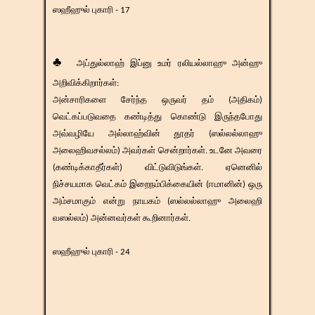
ஸஹீஹுல் புகாரி - 17
♣
அப்துல்லாஹ் இப்னு உமர் ரலியல்லாஹு அன்ஹு
அறிவிக்கிறார்கள்:
அன்சாரிகளை சேர்ந்த ஒருவர் தம் (அதிகம்)
வெட்கப்படுவதை கண்டித்து கொண்டு இருந்தபோது
அவ்வழியே அல்லாஹ்வின் தூதர் (ஸல்லல்லாஹு
அலைஹிவசல்லம்) அவர்கள் சென்றார்கள். உடனே அவரை
(கண்டிக்காதீர்கள்) விட்டுவிடுங்கள். ஏனெனில்
நிச்சயமாக வெட்கம் இறைநம்பிக்கையின் (ஈமானின்) ஒரு
அம்சமாகும் என்று நாயகம் (ஸல்லல்லாஹு அலைஹி
வஸல்லம்) அன்னவர்கள் கூறினார்கள்.
ஸஹீஹுல் புகாரி - 24