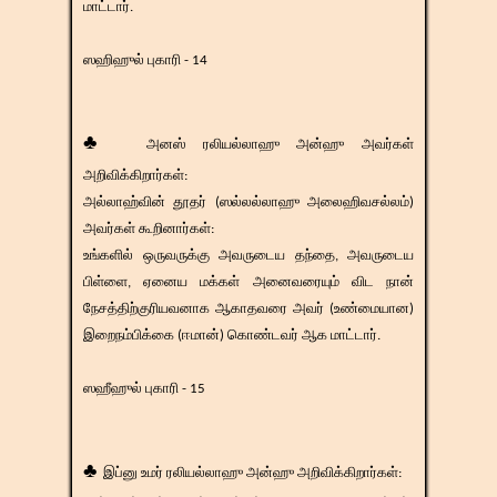
மாட்டார்.
ஸஹிஹுல் புகாரி - 14
♣
அனஸ் ரலியல்லாஹு அன்ஹு அவர்கள்
அறிவிக்கிறார்கள்:
அல்லாஹ்வின் தூதர் (ஸல்லல்லாஹு அலைஹிவசல்லம்)
அவர்கள் கூறினார்கள்:
உங்களில் ஒருவருக்கு அவருடைய தந்தை, அவருடைய
பிள்ளை, ஏனைய மக்கள் அனைவரையும் விட நான்
நேசத்திற்குரியவனாக ஆகாதவரை அவர் (உண்மையான)
இறைநம்பிக்கை (ஈமான்) கொண்டவர் ஆக மாட்டார்.
ஸஹீஹுல் புகாரி - 15
♣
இப்னு உமர் ரலியல்லாஹு அன்ஹு அறிவிக்கிறார்கள்: