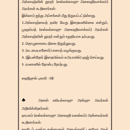
அல்லாஹ்வின் தூதர் (ஸல்லல்லாஹு அலைஹிவசல்லம்)
அவர்கள் கூறினார்கள்:
இஸ்லாம் ஐந்து அம்சங்கள் மீது நிறுவப்பட்டுள்ளது.
1.அல்லாஹ்வைத் தவிர வேறு இறைவனில்லை என்றும்,
முஹம்மத் (ஸல்லல்லாஹு அலைஹிவசல்லம்) அவர்கள்
அல்லாஹ்வின் தூதர் என்றும் உறுதியாக நம்புவது.
2. தொழுகையை நிலை நிறுத்துவது.
3. (கடமையானோர்) ஸகாத் வழங்குவது.
4. (இயன்றோர் இறையில்லம் கஅபாவில்) ஹஜ் செய்வது.
5. ரமளானில் நோன்பு நோற்பது.
ஸஹீஹுல் புகாரி - 08
♣
அனஸ் ரலியல்லாஹு அன்ஹு அவர்கள்
அறிவிக்கிறார்கள்:
நாயகம் (ஸல்லல்லாஹு அலைஹி வஸல்லம்) அன்னவர்கள்
கூறினார்கள்:
எவரிடம் மூன்று தன்மைகள் அமைந்துவிட்டனவோ அவர்