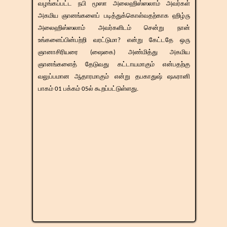
வழங்கப்பட்ட நபி மூஸா அலைஹிஸ்ஸலாம் அவர்கள்
அகமிய ஞானங்களைப் படித்துக்கொள்வதற்காக ஹிழ்ரு
அலைஹிஸ்ஸலாம் அவர்களிடம் சென்று நான்
உங்களைப்பின்பற்றி வரட்டுமா? என்று கேட்டதே ஒரு
ஞானாசிரியரை (ஷைகை) அண்மித்து அகமிய
ஞானங்களைத் தேடுவது கட்டாயமாகும் என்பதற்கு
வலுப்பமான ஆதாரமாகும் என்று தபகாதுஷ் ஷஃரானி
பாகம் 01 பக்கம் 05ல் கூறப்பட்டுள்ளது.