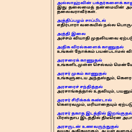
அல்லாஹ்வின் பக்தர்களைக் கா
இது தலைமைத் தன்மையின் அடைய
தலைவராவீர்கள்.
அத்திப்பழம் சாப்பிடல்
எதிர்பாரா வகையில் நல்ல பொருள
அத்தி இலை
அச்சம் வியாதி முதலியவை ஏற்
அதிக விரல்களைக் காணுதல்
உங்கள் நோக்கம் பயன்படாமல் வில
அரசரைக் காணுதல்
உங்களிடமுள்ள செல்வம் மென்மேல
அரசர் முகம் காணுதல்
உங்களுடைய அந்தஸ்தும், கௌரவமு
அரசரைச் சந்தித்தல்
அரசாங்கத்தால் உதவியும், பயனும்
அரசர் சிரிக்கக் கண்டால்
கௌரவமும், மரியாதையும் ஏற்படு
அரசர் தகாத இடத்தில் இறங்குதல
பிரஸ்தாப இடத்தில் திடீரென அபா
அரசருடன் உணவருந்துதல்
வயது அதிகமாகும், ஆயுள் வளரும்