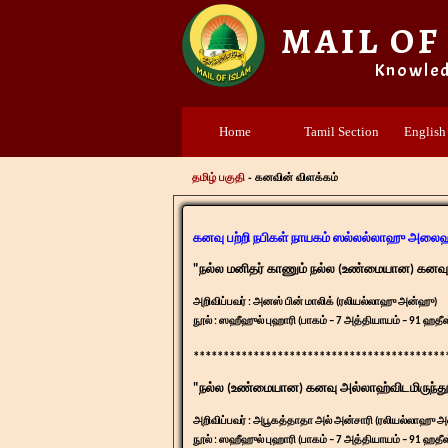
MAIL OF
Knowle
Home
Tamil Section
English
தமிழ் பகுதி
- கனவின் விளக்கம்
கனவு பற்றி நபிகள் நாயகம் ஸல்லல்லாஹு அலை
"நல்ல மனிதர் காணும் நல்ல (உண்மையான) கனவு ந
அறிவிப்பவர் : அனஸ் பின் மாலிக் (ரலியல்லாஹு அன்ஹு)
நூல் : ஸஹீஹுல் புஹாரி (பாகம் – 7 அத்தியாயம் – 91 ஹதீஸ
​******************************************
​"நல்ல (உண்மையான) கனவு அல்லாஹ்விடமிருந்த
அறிவிப்பவர் : அபூகத்தாதா அல் அன்சாரி (ரலியல்லாஹு 
நூல் : ஸஹீஹுல் புஹாரி (பாகம் – 7 அத்தியாயம் – 91 ஹதீஸ