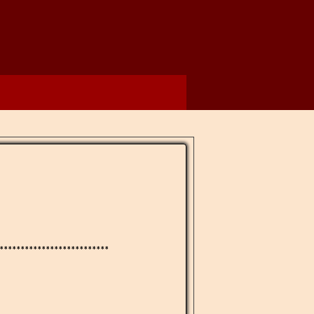
**************************​