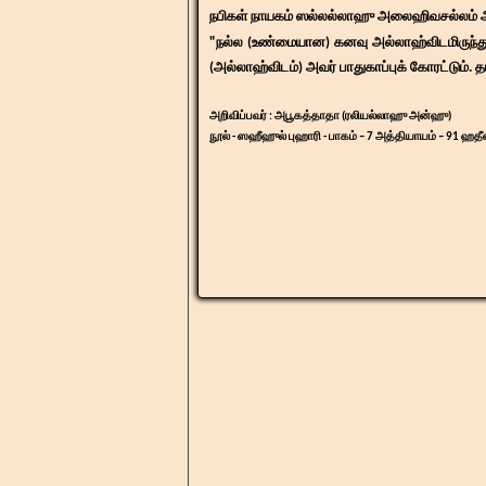
நபிகள் நாயகம் ஸல்லல்லாஹு அலைஹிவசல்லம் அவ
"நல்ல (உண்மையான) கனவு அல்லாஹ்விடமிருந்து
(அல்லாஹ்விடம்) அவர் பாதுகாப்புக் கோரட்டும். த
அறிவிப்பவர் : அபூகத்தாதா (ரலியல்லாஹு அன்ஹு)
நூல் - ஸஹீஹுல் புஹாரி - பாகம் – 7 அத்தியாயம் – 91 ஹதீ