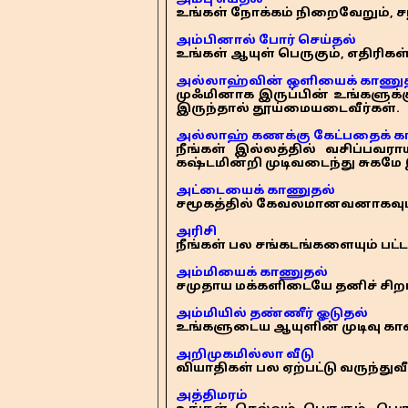
அம்பு எய்தல்
உங்கள் நோக்கம் நிறைவேறும், ச
அம்பினால் போர் செய்தல்
உங்கள் ஆயுள் பெருகும், எதிரிகள்
அல்லாஹ்வின் ஒளியைக் காணு
முஃமினாக இருப்பின் உங்களுக்
இருந்தால் தூய்மையடைவீர்கள்.
அல்லாஹ் கணக்கு கேட்பதைக் 
நீங்கள் இல்லத்தில் வசிப்பவர
கஷ்டமின்றி முடிவடைந்து சுகமே இ
அட்டையைக் காணுதல்
சமூகத்தில் கேவலமானவனாகவும்,
அரிசி
நீங்கள் பல சங்கடங்களையும் பட்
அம்மியைக் காணுதல்
சமுதாய மக்களிடையே தனிச் சிறப
அம்மியில் தண்ணீர் ஓடுதல்
உங்களுடைய ஆயுளின் முடிவு கால அ
அறிமுகமில்லா வீடு
வியாதிகள் பல ஏற்பட்டு வருந்துவ
அத்திமரம்