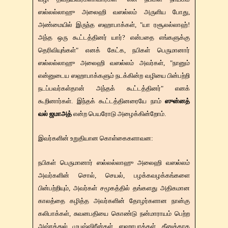
ஸல்லல்லாஹு அலைஹி வஸல்லம் அருளிய போது,
அண்மையில் இருந்த ஸஹாபாக்கள், "யா ரசூலல்லாஹ்!
அந்த ஒரு கூட்டத்தினர் யார்? என்பதை எங்களுக்கு
தெரிவியுங்கள்" எனக் கேட்க, நபிகள் பெருமானார்
ஸல்லல்லாஹு அலைஹி வஸல்லம் அவர்கள், "நானும்
என்னுடைய ஸஹாபாக்களும் நடக்கின்ற வழியை பின்பற்றி
நடப்பவர்கள்தான் அந்தக் கூட்டத்தினர்" எனக்
கூறினார்கள். இந்தக் கூட்டத்தினரையே நாம்
ஸுன்னத்
வல் ஜமாஅத்
என்ற பெயரோடு அழைக்கின்றோம்.
இவர்களின் உறுதியான கொள்கைகளாவன:
நபிகள் பெருமானார் ஸல்லல்லாஹு அலைஹி வஸல்லம்
அவர்களின் சொல், செயல், பழக்கவழக்கங்களை
பின்பற்றியும், அவர்கள் சமூகத்தில் தங்களது அதிகமான
காலத்தை கழித்த அவர்களின் தோழர்களான நான்கு
கலிபாக்கள், சுவனபதியை கொண்டு நன்மாராயம் பெற்ற
அஷ்ரத்துல் முபஷ்ஷிரீன்கள், ஸஹாபாக்கள், தீனுக்காக