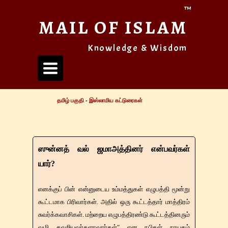
™
MAIL OF ISLAM
Knowledge & Wisdom
Toggle
navigation
தமிழ் பகுதி
-
இஸ்லாமிய கட்டுரைகள்
ஸுன்னத் வல் ஜமாஅத்தினர் என்பவர்கள்
யார்?
எனக்குப் பின் என்னுடைய உம்மத்துகள் எழுபத்தி மூன்று
கூட்டமாக பிரிவார்கள். அதில் ஒரு கூட்டத்தார் மாத்திரம்
சுவர்க்கவாசிகள். மற்றைய எழுபத்திரண்டு கூட்டத்தினரும்
வழி தவறியவர்களாவார்கள்" என நபிகள் நாயகம்