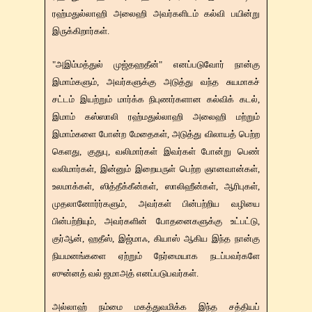
ரஹ்மதுல்லாஹி அலைஹி அவர்களிடம் கல்வி பயின்று
இருக்கிறார்கள்.
"அஇம்மத்துல் முஜ்தஹதீன்" எனப்படுவோர் நான்கு
இமாம்களும், அவர்களுக்கு அடுத்து வந்த சுயமாகச்
சட்டம் இயற்றும் மார்க்க நிபுணர்களான கல்விக் கடல்,
இமாம் கஸ்ஸாலி ரஹ்மதுல்லாஹி அலைஹி மற்றும்
இமாம்களை போன்ற மேதைகள், அடுத்து விலாயத் பெற்ற
கெளது, குதுபு, வலிமார்கள் இவர்கள் போன்று பெண்
வலிமார்கள், இன்னும் இறையருள் பெற்ற ஞானவான்கள்,
உலமாக்கள், ஸித்தீக்கீன்கள், ஸாலிஹீன்கள், ஆரிபுகள்,
முதலானோர்ர்களும், அவர்கள் பின்பற்றிய வழியை
பின்பற்றியும், அவர்களின் போதனைகளுக்கு உட்பட்டு,
குர்ஆன், ஹதீஸ், இஜ்மாஃ, கியாஸ் ஆகிய இந்த நான்கு
நியமனங்களை ஏற்றும் நேர்மையாக நடப்பவர்களே
ஸுன்னத் வல் ஜமாஅத் எனப்படுபவர்கள்.
அல்லாஹ் நம்மை மகத்துவமிக்க இந்த சத்தியப்