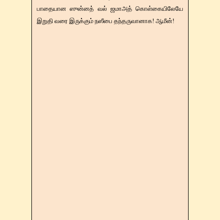
பாதையான ஸுன்னத் வல் ஜமாஅத் கொள்கையிலேயே
இறுதி வரை இருக்கும் நஸீபை தந்தருவானாக! ஆமீன்!