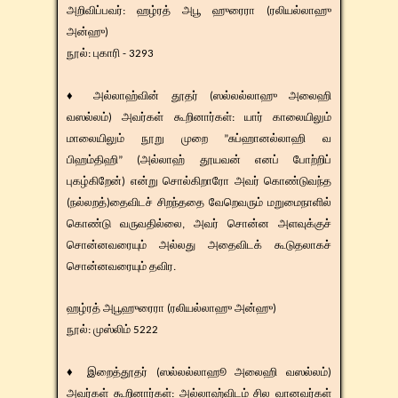
​​அறிவிப்பவர்: ஹழ்ரத் அபூ ஹுரைரா (ரலியல்லாஹு
அன்ஹு)
நூல்: புகாரி - 3293
♦ அல்லாஹ்வின் தூதர் (ஸல்லல்லாஹு அலைஹி
வஸல்லம்) அவர்கள் கூறினார்கள்: யார் காலையிலும்
மாலையிலும் நூறு முறை ”சுப்ஹானல்லாஹி வ
பிஹம்திஹி” (அல்லாஹ் தூயவன் எனப் போற்றிப்
புகழ்கிறேன்) என்று சொல்கிறாரோ அவர் கொண்டுவந்த
(நல்லறத்)தைவிடச் சிறந்ததை வேறெவரும் மறுமைநாளில்
கொண்டு வருவதில்லை, அவர் சொன்ன அளவுக்குச்
சொன்னவரையும் அல்லது அதைவிடக் கூடுதலாகச்
சொன்னவரையும் தவிர.
ஹழ்ரத் அபூஹுரைரா (ரலியல்லாஹு அன்ஹு)
​நூல்: முஸ்லிம் 5222
♦ இறைத்தூதர் (ஸல்லல்லாஹூ அலைஹி வஸல்லம்)
அவர்கள் கூறினார்கள்: அல்லாஹ்விடம் சில வானவர்கள்