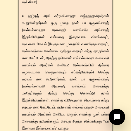
அவ்லியா)
♦ஹழ்ரத் அலீ கர்ரமல்லாஹு வஜ்ஹஹுஅவர்கள்
கூறுகின்றார்கள்: ஒரு முறை நான் யா ரசூலல்லாஹ்
(ஸல்லல்லாஹூ அலைஹி வஸல்லம்) அல்லாஹ்
இருக்கின்றான் என்பதை இலகுவாக விளங்கவும்,
அவனை மிகவும் இலகுவான முறையில் வணங்குவதையும்,
அல்லாஹ்வை மேன்மை படுத்துவதையும் கற்று தாருங்கள்
என கேட்டேன், அதற்கு நபிகளார் ஸல்லல்லாஹு அலைஹி
வஸல்லம் அவர்கள் அலீயே! அல்லாஹ்வின் திக்ரை
வழமையாக (மெதுவாகவும், சப்தத்தோடும்) செய்து
வரவும் என கூறினார்கள். நான் யா ரசூலல்லாஹ்
(ஸல்லல்லாஹூ அலைஹி வஸல்லம்) அனைத்து
மனிதர்களும் திக்ரு செய்து கொண்டு தான்
இருக்கின்றார்கள், எனக்கு விசேஷமாக சிலவற்றை கற்று
தரவும் என கேட்டேன். நபிகளார் ஸல்லல்லாஹு அலைஹி
வஸல்லம் அவர்கள் அலீயே, நானும், எனக்கு முன் உள்ள
அனைத்து நபிமார்களும் செய்த சிறந்த திக்ராகிறது "லா
இலாஹா இல்லல்லாஹ்" வாகும்.