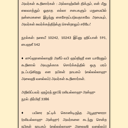
அவர்கள் கூறினார்கள் : அல்லாஹ்வின் திக்ரும், என் மீது
ஸலவாத்தும் ஓதாத எல்லா சபைகளும் மறுமையில்
நன்மைகளை இழந்து கைசேதப்படுவதாகவே அமையும்,
அவர்கள் சுவர்க்கத்திற்க்கு சென்றாலும் சரியே!
​​நூல்கள்: நஸாயீ 10242, 10243 இப்னு ஹிப்பான் 591,
பைஹகீ 542
♦ ஸுப்ஹானல்லாஹி அளீம் வபி ஹம்திஹீ என யாரேனும்
கூறினால் அவருக்காக சொர்க்கத்தில் ஒரு மரம்
நடப்படுகிறது என நபிகள் நாயகம் (ஸல்லல்லாஹு
அலைஹி வஸல்லம்) அவர்கள் கூறினார்கள்.
​​அறிவிப்பவர்: ஹழ்ரத் ஜாபிர் ரலியல்லாஹு அன்ஹு
​நூல்: திர்மிதீ 3386
♦ பயிரை நட்டிக் கொண்டிருந்த அபூஹுரைரா
(ரலியல்லாஹு அன்ஹு) அவர்களை கடந்து சென்ற
நபிகள் நாயகம் (ஸல்லல்லாஹு அலைஹி வஸல்லம்)