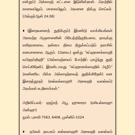
என்றும்) அல்லாஹ் கட்டளை இடுகின்றான். அவற்றில்
காலையிலும், மாலையிலும், அவனை திக்ரு செய்வர்.
(அல்குர்ஆன் 24:36)
♦(இறைவனைத் துதிக்கும்) இரண்டு வாக்கியங்கள்
அளவற்ற அருளாளனின் பிரியத்திற்குரியவை, நாவுக்கு
எளிதானவை, நன்மை தீமை நிறுக்கப்படும் தராசில்
கனமானவை ஆகும். (அவை:) ஒன்று "சுப்ஹானல்லாஹி
வபிஹம்திஹி" (அல்லாஹ்வைப் போற்றிப் புகழ்ந்து துதி
செய்கிறேன்), இரண்டாவது "சுப்ஹானல்லாஹில் அழீம்"
(கண்ணிய மிக்க அல்லாஹ்வைத் துதிக்கிறேன்) என
இறைத்தூதர் (ஸல்லல்லாஹூ அலைஹி வஸல்லம்)
அவர்கள் கூறினார்கள்.”
​​அறிவிப்பவர்: ஹழ்ரத் அபூ ஹுரைரா (ரலியல்லாஹு
அன்ஹு)
​நூல்: புகாரி 7563, 6406, முஸ்லிம் 5224
♦ நபிகள் நாயகம் ஸல்லலாஹூ அலைஹி வஸல்லம்