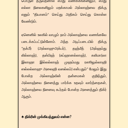
பொருள் தருவதனால் எமது வணக்கங்களிலும், எமது
எல்லா நிலைகளிலும் மறக்காமல் அல்லாஹ்வை திக்ரு
எனும் “தியானம்” செய்து அதிகம் செய்து கொள்ள
வேண்டும்.
​​ஏனெனில் உலகில் வாழும் நாம் அல்லாஹ்வை வணங்கவே
படைக்கப்பட்டுள்ளோம். அந்த அடிப்படையில் திக்ரு
"தக்பீர் (அல்லாஹுஅக்பர்), தஹ்மீத் (அல்ஹம்து
லில்லாஹ்), தஸ்பிஹ் (சுப்ஹானல்லாஹ்), கலிமா(லா
இலாஹா இல்லல்லாஹ் முஹம்மது ரஸூலுல்லாஹி
ஸல்லல்லாஹு அலைஹி வஸல்லம்) என்பதும்" மேலும் இது
போன்ற அல்லாஹ்வின் தன்மைகள் குறித்தும்,
அல்லாஹ்வை நினைத்து பார்க்க உதவும் வார்த்தைகள்,
அல்லாஹ்வை நினைவு கூர்தல் போன்ற அனைத்தும் திக்ர்
ஆகும்.
♣ திக்ரின் முக்கியத்துவம் என்ன?