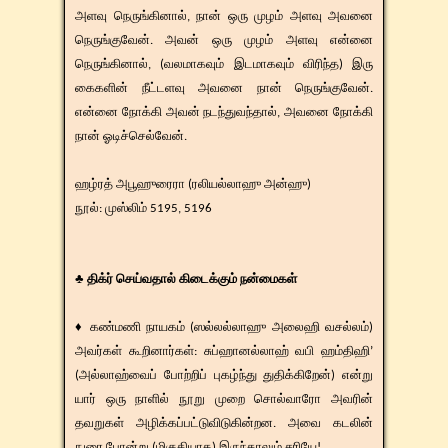
அளவு நெருங்கினால், நான் ஒரு முழம் அளவு அவனை
நெருங்குவேன். அவன் ஒரு முழம் அளவு என்னை
நெருங்கினால், (வலமாகவும் இடமாகவும் விரிந்த) இரு
கைகளின் நீட்டளவு அவனை நான் நெருங்குவேன்.
என்னை நோக்கி அவன் நடந்துவந்தால், அவனை நோக்கி
நான் ஓடிச்செல்வேன்.
ஹழ்ரத் ​அபூஹுரைரா (ரலியல்லாஹு அன்ஹு)
​நூல்: முஸ்லிம் 5195, 5196
♣ திக்ர் செய்வதால் கிடைக்கும் நன்மைகள்
♦ கண்மணி நாயகம் (ஸல்லல்லாஹு அலைஹி வசல்லம்)
அவர்கள் கூறினார்கள்: சுப்ஹானல்லாஹ் வபி ஹம்திஹி’
(அல்லாஹ்வைப் போற்றிப் புகழ்ந்து துதிக்கிறேன்) என்று
யார் ஒரு நாளில் நூறு முறை சொல்வாரோ அவரின்
தவறுகள் அழிக்கப்பட்டுவிடுகின்றன. அவை கடலின்
நுரை போன்று (மிகுதியாக) இருந்தாலும் சரியே!