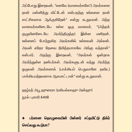
அப்போது இறைவன், ”எனவே (வானவர்களே!) அவர்களை
நான் மன்னித்து விட்டேன் என்பதற்கு உங்களை நான்
சாட்சிகளாக ஆக்குகிறேன்” என்று கூறுவான். அந்த
வானவர்களிடையே உள்ள ஒரு வானவர், ”(அந்தக்
குழுவினரிடையே அமர்ந்திருந்த) இன்ன மனிதன்,
உன்னைப் போற்றுகிற அவர்களில் உள்ளவன் அல்லன்.
அவன் ஏதோ தேவை நிமித்தமாகவே அங்கு வந்தான்”
என்பார். அதற்கு இறைவன், ”அவர்கள் ஒன்றாக
அமர்ந்துள்ள நண்பர்கள். அவர்களுடன் வந்து அமர்ந்த
ஒருவன் அவர்களால் (பாக்கியம் பெறுவானே தவிர,)
பாக்கியமற்றவனாக ஆகமாட்டான்” என்று கூறுவான்.
ஹழ்ரத் ​​அபூ ஹுரைரா (ரலியல்லாஹு அன்ஹு)
​நூல்: புகாரி 6408
♣ பர்ளான தொழுகையின் பின்னர் சப்தமிட்டு திக்ர்
செய்வது கூடுமா?