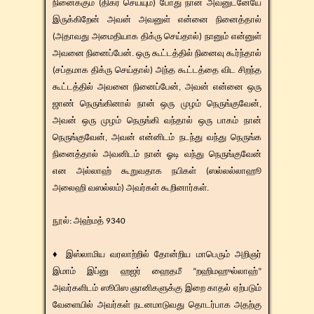
நினைக்கும் (திக்ர் செய்யும்) போது நான் அவனுடனேயே
இருக்கிறேன் அவன் அவனுள் என்னை நினைத்தால்
(அதாவது அமைதியாக திக்ரு செய்தால்) நானும் என்னுள்
அவனை நினைப்பேன். ஒரு கூட்டத்தில் நினைவு கூர்ந்தால்
(சப்தமாக திக்ரு செய்தால்) அந்த கூட்டத்தை விட சிறந்த
கூட்டத்தில் அவனை நினைப்பேன், அவன் என்னை ஒரு
ஜாண் நெருங்கினால் நான் ஒரு முழம் நெருங்குவேன்,
அவன் ஒரு முழம் நெருங்கி வந்தால் ஒரு பாகம் நான்
நெருங்குவேன், அவன் என்னிடம் நடந்து வந்து நெருங்க
நினைத்தால் அவனிடம் நான் ஓடி வந்து நெருங்குவேன்
என அல்லாஹ் கூறுவதாக நபிகள் (ஸல்லல்லாஹூ
அலைஹி வஸல்லம்) அவர்கள் கூறினார்கள்.
​​நூல்: அஹ்மத் 9340
♦ இஸ்லாமிய வரலாற்றில் தோன்றிய மாபெரும் அறிஞர்
இமாம் இப்னு ஹஜர் ஹைதமீ “றஹிமஹுல்லாஹ்”
அவர்களிடம் ஸூபிஸ ஞானிகளுக்கு இறை காதல் ஏற்படும்
வேளையில் அவர்கள் நடனமாடுவது தொடர்பாக அதற்கு