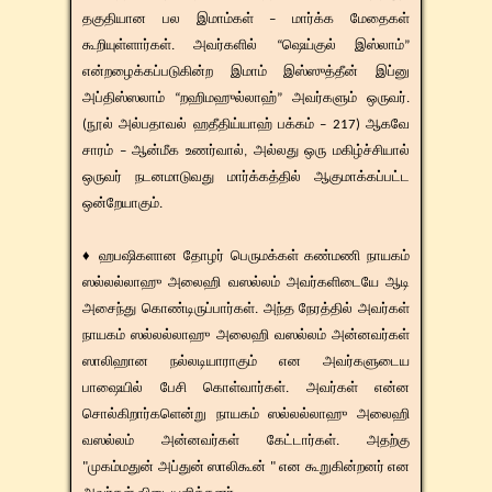
தகுதியான பல இமாம்கள் – மார்க்க மேதைகள்
கூறியுள்ளார்கள். அவர்களில் “ஷெய்குல் இஸ்லாம்”
என்றழைக்கப்படுகின்ற இமாம் இஸ்ஸுத்தீன் இப்னு
அப்திஸ்ஸலாம் “றஹிமஹுல்லாஹ்” அவர்களும் ஒருவர்.
(நூல் அல்பதாவல் ஹதீதிய்யாஹ் பக்கம் – 217) ஆகவே
சாரம் – ஆன்மீக உணர்வால், அல்லது ஒரு மகிழ்ச்சியால்
ஒருவர் நடனமாடுவது மார்க்கத்தில் ஆகுமாக்கப்பட்ட
ஒன்றேயாகும்.
♦ ஹபஷிகளான தோழர் பெருமக்கள் கண்மணி நாயகம்
ஸல்லல்லாஹு அலைஹி வஸல்லம் அவர்களிடையே ஆடி
அசைந்து கொண்டிருப்பார்கள். அந்த நேரத்தில் அவர்கள்
நாயகம் ஸல்லல்லாஹு அலைஹி வஸல்லம் அன்னவர்கள்
ஸாலிஹான நல்லடியாராகும் என அவர்களுடைய
பாஷையில் பேசி கொள்வார்கள். அவர்கள் என்ன
சொல்கிறார்களென்று நாயகம் ஸல்லல்லாஹு அலைஹி
வஸல்லம் அன்னவர்கள் கேட்டார்கள். அதற்கு
"முகம்மதுன் அப்துன் ஸாலிகூன் " என கூறுகின்றனர் என