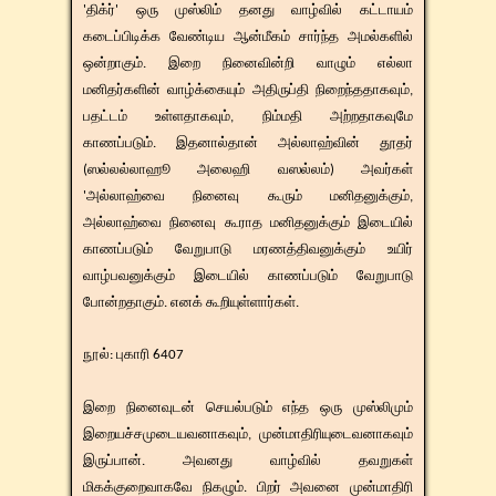
'திக்ர்' ஒரு முஸ்லிம் தனது வாழ்வில் கட்டாயம்
கடைப்பிடிக்க வேண்டிய ஆன்மீகம் சார்ந்த அமல்களில்
ஒன்றாகும். இறை நினைவின்றி வாழும் எல்லா
மனிதர்களின் வாழ்க்கையும் அதிருப்தி நிறைந்ததாகவும்,
பதட்டம் உள்ளதாகவும், நிம்மதி அற்றதாகவுமே
காணப்படும். இதனால்தான் அல்லாஹ்வின் தூதர்
(ஸல்லல்லாஹூ அலைஹி வஸல்லம்) அவர்கள்
'அல்லாஹ்வை நினைவு கூரும் மனிதனுக்கும்,
அல்லாஹ்வை நினைவு கூராத மனிதனுக்கும் இடையில்
காணப்படும் வேறுபாடு மரணத்திவனுக்கும் உயிர்
வாழ்பவனுக்கும் இடையில் காணப்படும் வேறுபாடு
போன்றதாகும். எனக் கூறியுள்ளார்கள்.
​​நூல்: புகாரி 6407
இறை நினைவுடன் செயல்படும் எந்த ஒரு முஸ்லிமும்
இறையச்சமுடையவனாகவும், முன்மாதிரியுடைவனாகவும்
இருப்பான். அவனது வாழ்வில் தவறுகள்
மிகக்குறைவாகவே நிகழும். பிறர் அவனை முன்மாதிரி