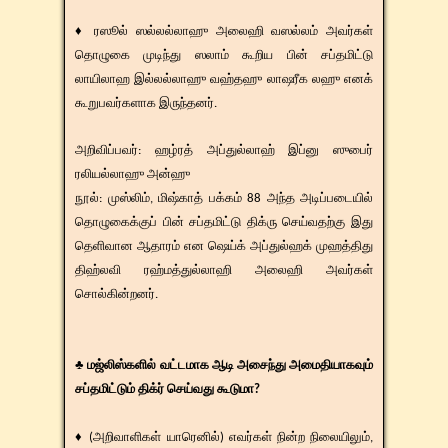
♦ ரஸூல் ஸல்லல்லாஹு அலைஹி வஸல்லம் அவர்கள்
தொழுகை முடிந்து ஸலாம் கூறிய பின் சப்தமிட்டு
லாயிலாஹ இல்லல்லாஹு வஹ்தஹு லாஷரீக லஹு எனக்
கூறுபவர்களாக இருந்தனர்.
​​அறிவிப்பவர்: ஹழ்ரத் அப்துல்லாஹ் இப்னு ஸுபைர்
ரலியல்லாஹு அன்ஹு
நூல்: முஸ்லிம், மிஷ்காத் பக்கம் 88 அந்த அடிப்படையில்
தொழுகைக்குப் பின் சப்தமிட்டு திக்ரு செய்வதற்கு இது
தெளிவான ஆதாரம் என ஷெய்க் அப்துல்ஹக் முஹத்திது
திஹ்லவி ரஹ்மத்துல்லாஹி அலைஹி அவர்கள்
சொல்கின்றனர்.
♣ மஜ்லிஸ்களில் வட்டமாக ஆடி அசைந்து அமைதியாகவும்
சப்தமிட்டும் திக்ர் செய்வது கூடுமா?
♦ (அறிவாளிகள் யாரெனில்) எவர்கள் நின்ற நிலையிலும்,