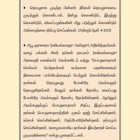
♦ தொழுகை முடிந்த பின்னர்: நீங்கள் தொழுகையை
முடித்துக் கொண்டால், நின்று கொண்டும், இருந்து
கொண்டும், விலாப்புறங்களின் மீது படுத்துக் கொண்டும்
அல்லாஹ்வை திக்ரு செய்யுங்கள். (அல்குர்ஆன் 4:103)
♦ அபூ ஹுரைரா (ரலியல்லாஹு அன்ஹு) அறிவித்தார்கள்.
ஏழை மக்கள் சிலர் நபிகள் நாயகம் (ஸல்லல்லாஹு
அலைஹி வஸல்லம்) அவர்களிடம் வந்து ”பொருளாதாரச்
செல்வம் பெற்றவர்கள் உயர்வான பதவிகளையும்
நிலையான பாக்கியத்தையும் பெற்றுக் கொள்கிறார்கள்.
நாங்கள் தொழுவது போன்றே அவர்களும்
தொழுகிறார்கள். மேலும் நாங்கள் நோன்பு வைப்பது
போன்றே அவர்களும் நோன்பு நோற்கின்றனர். ஆயினும்
அவர்களுக்குப் பொருளாதாரச் சிறப்பு இருப்பதனால்
தங்கள் பொருளாதாரத்தின் மூலம் ஹஜ் செய்கின்றனர்,
உம்ராச் செய்கின்றனர், அறப்போரிடுகின்றனர், தர்மமும்
செய்கின்றனர். (ஏழைகளாகிய நாங்கள் இவற்றைச் செய்ய
முடிவதில்லை)” என்று முறையிட்டனர்.