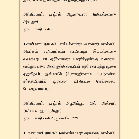
​​அறிவிப்பவர்: ஹழ்ரத் அபூஹுரைரா (ரலியல்லாஹு
அன்ஹு)
நூல்: புகாரி - 6405
♦கண்மணி நாயகம் (ஸல்லல்லாஹு அலைஹி வசல்லம்)
அவர்கள் கூறினார்கள்: லாயிலாஹ இல்லல்லாஹு
வஹ்தஹு லா ஷரீக்கலஹு லஹூல்முல்க்கு வலஹுல்
ஹம்துவஹுவ அலா குல்லி ஷையின் கதீர் என பத்து முறை
ஓதுகிறவர், இஸ்மாயீல் (அலைஹிசலாம்) அவர்களின்
சந்ததியினரில் ஒருவரை விடுதலை செய்ததைப்
போன்றவராவார்.
​​அறிவிப்பவர்: ஹழ்ரத் அபூஅய்யூப் அல் அன்சாரி
(ரலியல்லாஹு அன்ஹு)
நூல்: புகாரி - 6404, முஸ்லிம் 5223
♦ கண்மணி நாயகம் (ஸல்லல்லாஹு அலைஹி வசல்லம்)