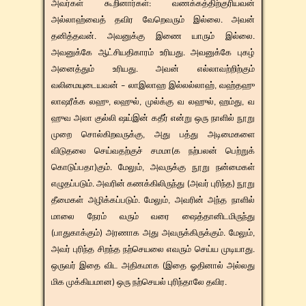
அவர்கள் கூறினார்கள்: வணக்கத்திற்குரியவன்
அல்லாஹ்வைத் தவிர வேறெவரும் இல்லை. அவன்
தனித்தவன். அவனுக்கு இணை யாரும் இல்லை.
அவனுக்கே ஆட்சியதிகாரம் உரியது. அவனுக்கே புகழ்
அனைத்தும் உரியது. அவன் எல்லாவற்றிற்கும்
வலிமையுடையவன் – லாஇலாஹ இல்லல்லாஹ், வஹ்தஹு
லாஷரீக்க லஹு, லஹுல், முல்க்கு வ லஹுல், ஹம்து, வ
ஹுவ அலா குல்லி ஷய்இன் கதீர் என்று ஒரு நாளில் நூறு
முறை சொல்கிறவருக்கு, அது பத்து அடிமைகளை
விடுதலை செய்வதற்குச் சமமா(க நற்பலன் பெற்றுக்
கொடுப்பதா)கும். மேலும், அவருக்கு நூறு நன்மைகள்
எழுதப்படும். அவரின் கணக்கிலிருந்து (அவர் புரிந்த) நூறு
தீமைகள் அழிக்கப்படும். மேலும், அவரின் அந்த நாளில்
மாலை நேரம் வரும் வரை ஷைத்தானிடமிருந்து
(பாதுகாக்கும்) அரணாக அது அவருக்கிருக்கும். மேலும்,
அவர் புரிந்த சிறந்த நற்செயலை எவரும் செய்ய முடியாது.
ஒருவர் இதை விட அதிகமாக (இதை ஓதினால் அல்லது
மிக முக்கியமான) ஒரு நற்செயல் புரிந்தாலே தவிர.