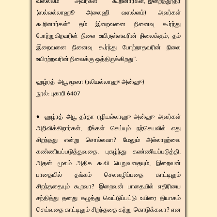
வஸல்லம் அவர்கள் கூறினார்கள்,"இறைத்தூதர்
(ஸல்லல்லாஹூ அலைஹி வஸல்லம்) அவர்கள்
கூறினார்கள்” தம் இறைவனை நினைவு கூர்ந்து
போற்றுகிறவரின் நிலை உயிருள்ளவரின் நிலைக்கும், தம்
இறைவனை நினைவு கூர்ந்து போற்றாதவரின் நிலை
உயிரற்றவரின் நிலைக்கு ஒத்திருக்கிறது".
ஹழ்ரத் ​​ அபூ மூஸா (ரலியல்லாஹு அன்ஹு)
​நூல்: புகாரி 6407
♦ ஹழ்ரத் அபூ தர்தா ரழியல்லாஹு அன்ஹு அவர்கள்
அறிவிக்கிறார்கள், நீங்கள் செய்யும் நற்செயலில் எது
சிறந்தது என்று சொல்லவா? மேலும் அல்லாஹ்வை
கண்ணியப்படுத்துவதை, புகழ்ந்து கண்ணியப்படுத்தி,
அதன் மூலம் அதிக கூலி பெறுவதையும், இறைவன்
பாதையில் தங்கம் செலவழிப்பதை காட்டிலும்
சிறந்ததையும் கூறவா? இறைவன் பாதையில் எதிரியை
சந்தித்து தனது கழுத்து வெட்டுப்பட்டு உயிரை தியாகம்
செய்வதை காட்டிலும் சிறந்ததை கற்று கொடுக்கவா? என