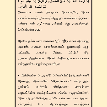
♦ اِنَّ رَبَّكُمُ اللّٰهُ الَّذِىْ خَلَقَ السَّمٰوٰتِ وَالْاَرْضَ فِىْ سِتَّةِ اَيَّامٍ
நிச்சயமாக உங்கள் இறைவன் அல்லாஹ்வே, அவன்
வானங்களையும் பூமியையும் ஆறு நாட்களில் படைத்தான் -
பின்னர் தன் ஆட்சியை அர்ஷின் மீது அமைத்தான்.
(அல்குர்ஆன் 10:3)
ஆகவே நிச்சயமாக உங்களின் “றப்பு” இரட்சகன் அல்லாஹ்
ஆவான். அவனே வானங்களையும், பூமியையும் ஆறு
நாட்களில் படைத்து பின்னர் அர்ஷின் மீது
பூரணப்படுத்தினான்- ஆட்சி அதிகாரமுள்ளவனாவான்
என்றுதான் பொருள் கூறவேண்டும்.
♦ அஷ்ஷெய்கு அபூதாஹிர் அல்கஸ்வீனீ (றஹ்மதுல்லாஹி
அலைஹி) அவர்களின் “ஸிறாஜுல்உகூல்” என்ற நூல்
மூன்றாம் பாடத்தில் “இஸ்திவாஉ” தொடர்பாக
எழுப்பட்டுள்ள கருத்துக்களை இங்கே எழுதுகின்றேன்.
அல்லாஹ் பூமியிலிருந்து பூமியில் எங்களைப் படைத்தான்.
எங்களுக்கு மேல் ஆகாயத்தைப் படைத்தான்