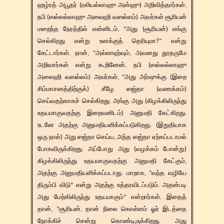
ஹழ்ரத் அபூதர் (ரலியல்லாஹு அன்ஹு) அறிவித்தார்கள்.
நபி (ஸல்லல்லாஹு அலைஹி வஸல்லம்) அவர்கள் சூரியன்
மறைந்த நேரத்தில் என்னிடம், ”அது (சூரியன்) எங்கு
செல்கிறது என்று உனக்குத் தெரியுமா?” என்று
கேட்டார்கள். நான், ”அல்லாஹ்வும், அவனது தூதருமே
அறிவார்கள் என்று கூறினேன். நபி (ஸல்லல்லாஹு
அலைஹி வஸல்லம்) அவர்கள், ”அது அர்ஷுக்கு (இறை
சிம்மாசனத்திற்குக்) கீழே ஸஜ்தா (வணக்கம்)
செய்வதற்காகச் செல்கிறது. அங்கு அது (கிழக்கிலிருந்து
உதயமாகுவதற்கு இறைவனிடம்) அனுமதி கேட்கிறது.
உடனே அதற்கு அனுமதியளிக்கப்படுகிறது. (இறுதியாக
ஒரு நாள்) அது ஸஜ்தா செய்ய, அந்த ஸஜ்தா ஏற்கப்படாமல்
போகவிருக்கிறது. அப்போது அது (வழக்கம் போன்று)
கிழக்கிலிருந்து உதயமாகுவதற்கு அனுமதி கேட்கும்,
அதற்கு அனுமதியளிக்கப்படாது. மாறாக, ”வந்த வழியே
திரும்பி விடு” என்று அதற்கு உத்தரவிடப்படும். அதன்படி
அது மேற்கிலிருந்து உதயமாகும்” என்றார்கள். இதைத்
தான், ”சூரியன், தான் நிலை கொள்ளம் ஓர் இடத்தை
நோக்கிச் சென்று கொண்டிருக்கிறது. அது