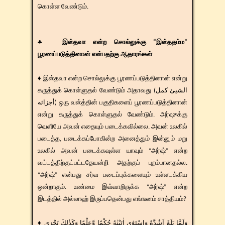
கொள்ள வேண்டும்.
♣ இஸ்தவா என்ற சொல்லுக்கு “இஸ்ததம்ம”
பூரணப்படுத்தினான் என்பதற்கு ஆதாரங்கள்
♦ இஸ்தவா என்ற சொல்லுக்கு பூரணப்படுத்தினான் என்று
கருத்துக் கொள்ளுதல் வேண்டும் அதாவது (الشيئ كمل
أجزائه) ஒரு வஸ்த்தின் பகுதிகளைப் பூரணப்படுத்தினான்
என்று கருத்துக் கொள்ளுதல் வேண்டும். அர்ஷுக்கு
வெளியே அவன் எதையும் படைக்கவில்லை. அவன் உலகில்
படைத்த, படைக்கப்போகின்ற அனைத்தும் இன்னும் மறு
உலகில் அவன் படைக்கவுள்ள யாவும் “அர்ஷ்” என்ற
வட்டத்திற்குட்பட்டதேயன்றி அதற்குப் புறம்பானதல்ல.
“அர்ஷ்” என்பது சர்வ படைப்புக்களையும் உள்ளடக்கிய
ஒன்றாகும். உண்மை இவ்வாறிருக்க “அர்ஷ்” என்ற
இடத்தில் அல்லாஹ் இருப்பதென்பது எங்ஙனம் சாத்தியம்?
♦ وَلَمَّا بَلَغَ اَشُدَّهٗ وَاسْتَوٰٓى اٰتَيْنٰهُ حُكْمًا وَّعِلْمًا‌ وَكَذٰلِكَ نَجْزِى