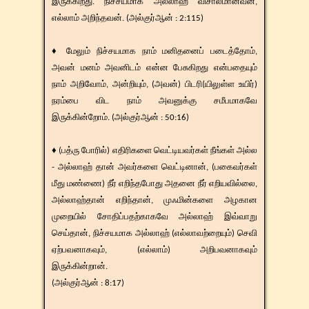
இருக்கிறது. நிச்சயமாக அல்லாஹ் விசாலமானவன்,
எல்லாம் அறிந்தவன். (அல்குர்ஆன் : 2:115)
♦ மேலும் நிச்சயமாக நாம் மனிதனைப் படைத்தோம்,
அவன் மனம் அவனிடம் என்ன பேசுகிறது என்பதையும்
நாம் அறிவோம், அன்றியும், (அவன்) பிடரி(யிலுள்ள உயிர்)
நரம்பை விட நாம் அவனுக்கு சமீபமாகவே
இருக்கின்றோம். (அல்குர்ஆன் : 50:16)
♦ (பத்ரு போரில்) எதிரிகளை வெட்டியவர்கள் நீங்கள் அல்ல
- அல்லாஹ் தான் அவர்களை வெட்டினான், (பகைவர்கள்
மீது மண்ணை) நீர் எறிந்தபோது அதனை நீர் எறியவில்லை,
அல்லாஹ்தான் எறிந்தான், முஃமின்களை அழகான
முறையில் சோதிப்பதற்காகவே அல்லாஹ் இவ்வாறு
செய்தான், நிச்சயமாக அல்லாஹ் (எல்லாவற்றையும்) செவி
ஏற்பவனாகவும், (எல்லாம்) அறிபவனாகவும்
இருக்கின்றான்.
(அல்குர்ஆன் : 8:17)