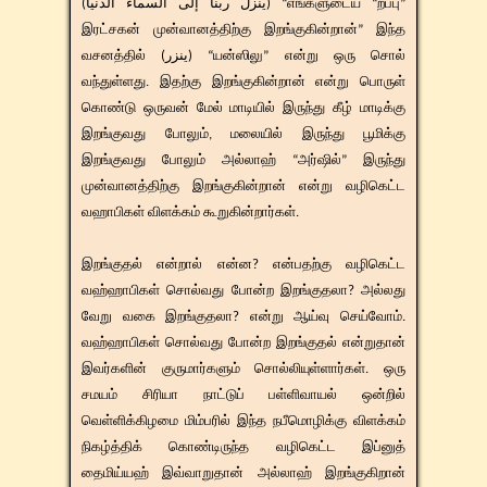
(ينزل ربنا إلى السماء الدنيا) “எங்களுடைய “றப்பு”
இரட்சகன் முன்வானத்திற்கு இறங்குகின்றான்” இந்த
வசனத்தில் (ينزر) “யன்ஸிலு” என்று ஒரு சொல்
வந்துள்ளது. இதற்கு இறங்குகின்றான் என்று பொருள்
கொண்டு ஒருவன் மேல் மாடியில் இருந்து கீழ் மாடிக்கு
இறங்குவது போலும், மலையில் இருந்து பூமிக்கு
இறங்குவது போலும் அல்லாஹ் “அர்ஷில்” இருந்து
முன்வானத்திற்கு இறங்குகின்றான் என்று வழிகெட்ட
வஹாபிகள் விளக்கம் கூறுகின்றார்கள்.
இறங்குதல் என்றால் என்ன? என்பதற்கு வழிகெட்ட
வஹ்ஹாபிகள் சொல்வது போன்ற இறங்குதலா? அல்லது
வேறு வகை இறங்குதலா? என்று ஆய்வு செய்வோம்.
வஹ்ஹாபிகள் சொல்வது போன்ற இறங்குதல் என்றுதான்
இவர்களின் குருமார்களும் சொல்லியுள்ளார்கள். ஒரு
சமயம் சிரியா நாட்டுப் பள்ளிவாயல் ஒன்றில்
வெள்ளிக்கிழமை மிம்பரில் இந்த நபீமொழிக்கு விளக்கம்
நிகழ்த்திக் கொண்டிருந்த வழிகெட்ட இப்னுத்
தைமிய்யஹ் இவ்வாறுதான் அல்லாஹ் இறங்குகிறான்