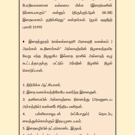
பேரறிவாளனான வல்லமை மிக்க (இறை)வனின்
நிர்ணயமாகும்” என்னும் (திருக்குர்ஆன் 36:38)
இறைவசனம் குறிக்கிறது” என்றார்கள். (நூல் ஷஹீஹ்
புகாரி 3199)
♦ இறைத்தூதர் (ஸல்லல்லாஹூ அலைஹி வஸல்லம் )
அவர்கள் கூறினார்கள்” அல்லாஹ்வின் நிழலைத்தவிர
வேறு எந்த நிழலுமே இல்லாத நாளில் அல்லாஹ் ஏழு
கூட்டத்தாருக்கு மட்டும் அர்ஷின் நிழலில் நிழல்
கொடுப்பான்.
1. நீதிமிக்க ஆட்சியாளர்.
2. இறை வணக்கத்திலேயே வளர்ந்த இளைஞன்.
3. தனிமையில் அல்லாஹ்வை நினைத்து (அவனுடைய
அச்சத்தில்) கண்ணீர் சிந்திய மனிதன்.
4. பள்ளிவாசலுடன் (எப்போதும்) தொடர்பு
வைத்துக்கொள்ளும் இதயமுடையவர்.
5. இறைவழியில் நட்புகொண்ட இருவர்.