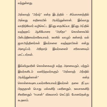
வந்துள்ளது.
அல்லாஹ் "அர்ஷ்" என்ற இடத்தில் - சிம்மாசனத்தில்
அல்லது கதிரையில் அமர்ந்துள்ளான். இவ்வாறு
வாதிடுவோர் வழிகெட்ட இப்னு தைமிய்யா, இப்னு அப்தில்
வஹ்ஹாப் ஆகியோரை “அகீதா” கொள்கையில்
பின்பற்றினவர்களேயாவர். உலகில் வாழும் சுன்னத் வல்
ஜமாஅத்தினர்கள் இவர்களை வஹ்ஹாபிகள் என்று
அழைப்பர். அதோடு இவர்களைச் சரிகாணவும்
மாட்டார்கள்.
​​இவ்விருவரின் கொள்கைவழி வந்த அனைவரும், மற்றும்
இவர்களிடம் வளர்ந்தவர்களும் “அல்லாஹ் அர்ஷில்
அமர்ந்துள்ளான்” என்ற
கொள்கையுடையவர்களேயாவர்.இவர்கள் தலை நீட்டிய
பிறகுதான் பொது மக்களிற் பலரினதும், உலமாஉகளிற்
சிலரினதும் “ஈமான்” விசுவாசம் கெட்டுப் போனதென்று
கூறலாம்.