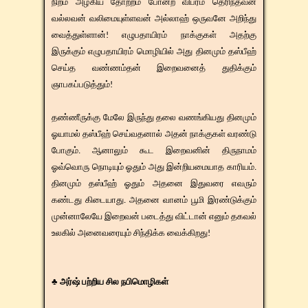
நிறம் அழகிய தோற்றம் போன்ற விபரம் தெரிந்தவன்
வல்லவன் வலிமையுள்ளவன் அல்லாஹ் ஒருவனே அறிந்து
வைத்துள்ளான்! எழுபதாயிரம் நாக்குகள் அதற்கு
இருக்கும் எழுபதாயிரம் மொழியில் அது தினமும் தஸ்பீஹ்
செய்த வண்ணம்தன் இறைவனைத் துதிக்கும்
ஞாபகப்படுத்தும்!
தண்ணீருக்கு மேலே இருந்து தலை வணங்கியது தினமும்
ஓயாமல் தஸ்பீஹ் செய்வதனால் அதன் நாக்குகள் வரண்டு
போகும். ஆனாலும் கூட இறைவனின் திருநாமம்
ஓவ்வொரு நொடியும் ஓதும் அது இன்றியமையாத காரியம்.
தினமும் தஸ்பீஹ் ஓதும் அதனை இதுவரை எவரும்
கண்டது கிடையாது. அதனை வானம் பூமி இரண்டுக்கும்
முன்னாலேயே இறைவன் படைத்து விட்டான் எனும் தகவல்
உலகில் அனைவரையும் சிந்திக்க வைக்கிறது!
♣ அர்ஷ் பற்றிய சில நபிமொழிகள்