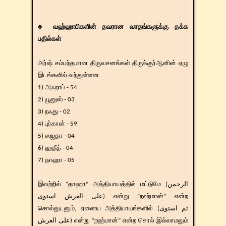
♣ வஹ்ஹாபிகளின் தவரான வாதங்களுக்கு தக்க
பதில்கள்
அர்ஷ் சம்பந்தமான திருவசனங்கள் திருக்குர்ஆனின் ஏழு
இடங்களில் வந்துள்ளன.
1) அஃறாப் - 54
2) யூனுஸ் - 03
3) றஃது - 02
4) புர்கான் - 59
5) ஸஜதா - 04
6) ஹதீத் - 04
7) தாஹா - 05
இவற்றில் “தாஹா” அத்தியாயத்தில் மட்டுமே (الرحمن
على العرش استوى) என்று “றஹ்மான்” என்ற
சொல்லுடனும், ஏனைய அத்தியாயங்களில் (ثم استوى
على العرش) என்று “றஹ்மான்” என்ற சொல் இல்லாமலும்