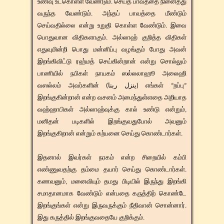
உணவு உட்கொள்ள வேண்டும். செய்த பாவத்தை நினைத்து
வருந்த வேண்டும். அந்தப் பாவத்தை மீண்டும்
செய்வதில்லை என்று உறுதி கொள்ள வேண்டும். இவை
பொதுவான விதிகளாகும். அல்லாஹ் குறித்த விதிகள்
எதுவுமின்றி பொது மன்னிப்பு வழங்கும் போது அவன்
இறங்கிவிட்டு ரஹ்மத் செய்கின்றான் என்று சொல்லும்
பாணியில் நபிகள் நாயகம் ஸல்லலாஹூ அலைஹி
வஸல்லம் அவர்களின் (ينزل ربنا) எங்கள் “றப்பு”
இறங்குகின்றான் என்ற வசனம் அமைந்துள்ளதை அறியாத
வஹ்ஹாபிகள் அல்லாஹ்வுக்கு கால் உண்டு என்றும்,
மனிதன் படிகளில் இறங்குவதுபோல் அவனும்
இறங்குகிறான் என்றும் கற்பனை செய்து கொண்டார்கள்.
இதனால் இவர்கள் நரகம் என்ற சிறையில் கம்பி
எண்ணுவதற்கு தம்மை தயார் செய்து கொண்டார்கள்.
கணவனும், மனைவியும் தமது பிடியில் இருந்து இறங்கி
சமாதானமாக வேண்டும் என்பதை கருத்திற் கொண்டே
இறங்குங்கள் என்று இருவருக்கும் நீதிவான் சொன்னார்.
இது கருத்தில் இறங்குவதையே குறிக்கும்.