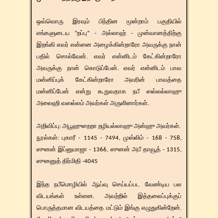
ஒவ்வொரு இரவும் பிந்தின மூன்றாம் பகுதியில்
எங்களுடைய “றப்பு” - அல்லாஹ் - முன்வானத்திற்கு
இறங்கி எவர் என்னை அழைக்கின்றாரோ அவருக்கு நான்
பதில் சொல்வேன். எவர் என்னிடம் கேட்கின்றாரோ
அவருக்கு நான் கொடுப்பேன். எவர் என்னிடம் பாவ
மன்னிப்புக் கேட்கின்றாரோ அவரின் பாவத்தை
மன்னிப்பேன் என்று கூறுவதாக நபீ ஸல்லல்லாஹு
அலைஹி வஸல்லம் அவர்கள் அருளினார்கள்.
​​அறிவிப்பு: அபூஹுறைறா றழியல்லாஹு அன்ஹு அவர்கள்.
​நூல்கள்: புகாரீ - 1145 - 7494, முஸ்லிம் - 168 - 758,
ஸுனன் இப்னுமாஜா - 1366, ஸுனன் அபீ தாவூத் - 1315,
ஸுனனுத் திர்மிதி -4045
இந்த நபீமொழியில் ஆய்வு செய்யப்பட வேண்டிய பல
விடயங்கள் உள்ளன. அவற்றில் இத்தலைப்புக்குப்
பொருத்தமான விடயத்தை மட்டும் இங்கு எழுதுகின்றேன்.