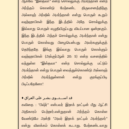
ஆகவே “இஸ்தவா” என்ற சொல்லுக்கு அமர்ந்தான் என்ற
அர்த்தம் கொண்டு மேற்கண்ட திருவசனத்திற்கு
அல்லாஹ் அர்ஷில் அமர்ந்தான் என்று பொருள் கூறும்
வஹ்ஹாபிகள் இந்த இடத்தில் அதே சொல்லுக்கு
இவ்வாறு பொருள் எழுதியிருப்பது வியப்பான ஒன்றாகும்.
இந்த இடத்தில் அந்தச் சொல்லுக்கு அமர்ந்தான் என்று
பொருள் கொள்வது பிழையென்பது அவர்களுக்குத்
தெரிந்ததே இங்கு இவ்வாறு பொருள் கொள்ளும்
வஹ்ஹாபிகள் (அல்குர்ஆன் 20: 5) என்ற வசனத்தில்
வந்துள்ள “இஸ்தவா” என்ற சொல்லுக்கு மட்டும்
அமர்ந்தான் என்று பொருள் வைத்துக்கொண்டு அல்லாஹ்
அர்ஷில் அமர்ந்துள்ளான் என்று குரங்குப்பிடி
பிடிப்பதேனோ!
♦ قد اســـتــوى بشـر على العراق
கவிதை : “பிஷ்ர்” என்பவர் இறாக் நாட்டின் மீது ஆட்சி
அதிகாரம் பெற்றார்.என்றுதான் அர்த்தம் கொள்ள
வேண்டுமே அன்றி “அவர் இறாக் நாட்டில் அமர்ந்தார்”
என்று விளக்கம் கொள்ளக் கூடாது. மேற்கண்டவாறு