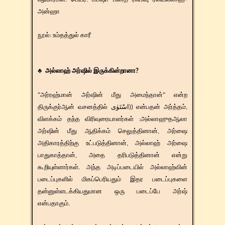
அன்ஹா
​​நூல்: உம்தத்துல் காரீ
♣ அல்லாஹ் அர்ஷில் இருக்கின்றானா?
"அர்ரஹ்மான் அர்ஷின் மீது அமைந்தான்" என்ற
திருக்குர்ஆன் வசனத்தில் اسْتَوٰى)) என்பதன் அர்த்தம்,
விளக்கம் தந்த விரிவுரையாளர்கள் :அல்லாஹுதஆலா
அர்ஷின் மீது ஆதிக்கம் செலுத்தினான், அர்ஷை
அதிகாரத்திற்கு உட்படுத்தினான், அல்லாஹ் அர்ஷை
பாதுகாத்தான், அதை தரிபடுத்தினான் என்று
கூறியுள்ளார்கள். அந்த அடிப்படையில் அல்லாஹ்வின்
படைப்புகளில் மிகப்பெரியதும் இதர படைப்புகளை
தன்னுள்ளடக்கியதுமான ஒரு படைப்பே அர்ஷ்
என்பதாகும்.