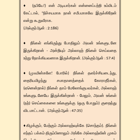
♦ (நபியே!) என் அடியார்கள் என்னைப்பற்றி உம்மிடம்
கேட்டால், “நிச்சயமாக நான் சமீபமாகவே இருக்கிறேன்
என்று கூறுவீராக.
(அல்குர்ஆன் : 2:186)
♦ நீங்கள் எங்கிருந்து போதிலும் அவன் உங்களுடனே
இருக்கிறான் - அன்றியும் அல்லாஹ் நீங்கள் செய்வதை
உற்று நோக்கியவனாக இருக்கிறான். (அல்குர்ஆன் : 57:4)
♦(முஃமின்களே! போரில்) நீங்கள் தளர்ச்சியடைந்து,
தைரியமிழந்து சமாதானத்தைக் கோராதீர்கள்,
(ஏனென்றால்) நீங்கள் தாம் மேலோங்குபவர்கள், அல்லாஹ்
உங்களுடனேயே இருக்கின்றான் - மேலும், அவன் உங்கள்
(நற்) செய்கைகளை உங்களுக்கு (ஒரு போதும்) குறைத்து
விடமாட்டான். (அல்குர்ஆன் : 47:35)
♦கிழக்கும், மேற்கும் அல்லாஹ்வுக்கே (சொந்தம்). நீங்கள்
எந்தப் பக்கம் திரும்பினாலும் அங்கே அல்லாஹ்வின் முகம்