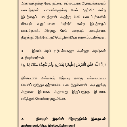
ஆகாயத்துக்கு மேல் தட்டை தட்டையாக ஆகாயங்களைப்
படைத்தான். வானங்களுக்கு மேல் “குர்ஸி” என்ற
இடத்தைப் படைத்தான் அதற்கு மேல் படைப்புக்களில்
மிகவும் வலுப்பமான “அர்ஷ்” என்ற இடத்தைப்
படைத்தான். அதற்கு மேல் எதையும் படைத்தாக
திருக்குர்ஆனிலோ, நபீ மொழிகளிலோ காணப்படவில்லை.
♦ இமாம் அலி ரழியல்லாஹு அன்ஹு அவர்கள்
கூறியுள்ளார்கள்.
(إنَّ اللّٰه خَلَقَ الْعَرْشَ إظْهَارًا لِقُدْرَتِهِ وَلَمْ يَتَّخِذْهُ مَكَانًا لِذَاتِهِ)
நிச்சயமாக அல்லாஹ் அர்ஷை தனது வல்லமையை
வெளிப்படுத்துவதற்காகவே படைத்துள்ளான். அவனுக்கு
அதனை இடமாக அதாவது இருப்பதற்கு இடமாக
எடுத்துக் கொள்வதற்கு அல்ல.
♣ தினமும் இரவின் பிற்பகுதியில் இறைவன்
முன்வானத்திற்கு இறங்குகின்றானா?