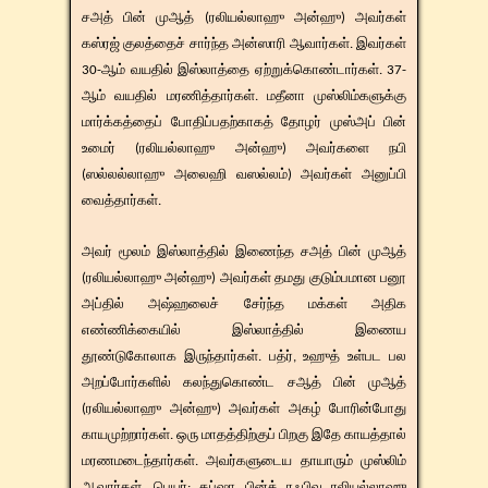
சஅத் பின் முஆத் (ரலியல்லாஹு அன்ஹு) அவர்கள்
கஸ்ரஜ் குலத்தைச் சார்ந்த அன்ஸாரி ஆவார்கள். இவர்கள்
30-ஆம் வயதில் இஸ்லாத்தை ஏற்றுக்கொண்டார்கள். 37-
ஆம் வயதில் மரணித்தார்கள். மதீனா முஸ்லிம்களுக்கு
மார்க்கத்தைப் போதிப்பதற்காகத் தோழர் முஸ்அப் பின்
உமைர் (ரலியல்லாஹு அன்ஹு) அவர்களை நபி
(ஸல்லல்லாஹு அலைஹி வஸல்லம்) அவர்கள் அனுப்பி
வைத்தார்கள்.
​​அவர் மூலம் இஸ்லாத்தில் இணைந்த சஅத் பின் முஆத்
(ரலியல்லாஹு அன்ஹு) அவர்கள் தமது குடும்பமான பனூ
அப்தில் அஷ்ஹலைச் சேர்ந்த மக்கள் அதிக
எண்ணிக்கையில் இஸ்லாத்தில் இணைய
தூண்டுகோலாக இருந்தார்கள். பத்ர், உஹுத் உள்பட பல
அறப்போர்களில் கலந்துகொண்ட சஆத் பின் முஆத்
(ரலியல்லாஹு அன்ஹு) அவர்கள் அகழ் போரின்போது
காயமுற்றார்கள். ஒரு மாதத்திற்குப் பிறகு இதே காயத்தால்
மரணமடைந்தார்கள். அவர்களுடைய தாயாரும் முஸ்லிம்
ஆவார்கள். பெயர்: கப்ஷா பின்த் ரஃபிவு ரலியல்லாஹு