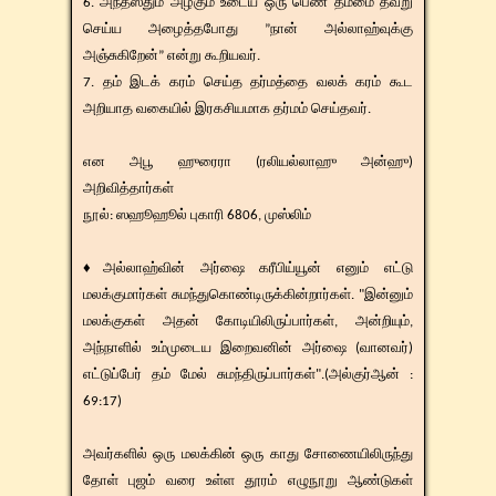
6. அந்தஸ்தும் அழகும் உடைய ஒரு பெண் தம்மை தவறு
செய்ய அழைத்தபோது ”நான் அல்லாஹ்வுக்கு
அஞ்சுகிறேன்” என்று கூறியவர்.
7. தம் இடக் கரம் செய்த தர்மத்தை வலக் கரம் கூட
அறியாத வகையில் இரகசியமாக தர்மம் செய்தவர்.
என அபூ ஹுரைரா (ரலியல்லாஹு அன்ஹு)
அறிவித்தார்கள்
​நூல்: ஸஹூஹூல் புகாரி 6806, முஸ்லிம்
♦அல்லாஹ்வின் அர்ஷை கரீபிய்யூன் எனும் எட்டு
மலக்குமார்கள் சுமந்துகொண்டிருக்கின்றார்கள். "இன்னும்
மலக்குகள் அதன் கோடியிலிருப்பார்கள், அன்றியும்,
அந்நாளில் உம்முடைய இறைவனின் அர்ஷை (வானவர்)
எட்டுப்பேர் தம் மேல் சுமந்திருப்பார்கள்".(அல்குர்ஆன் :
69:17)
அவர்களில் ஒரு மலக்கின் ஒரு காது சோணையிலிருந்து
தோள் புஜம் வரை உள்ள தூரம் எழுநூறு ஆண்டுகள்