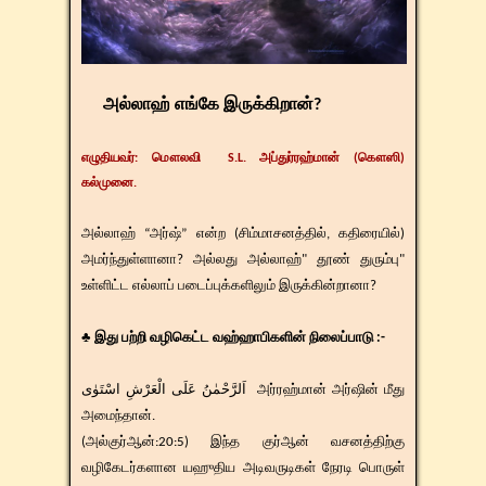
அல்லாஹ் எங்கே இருக்கிறான்?
எழுதியவர்
:
மௌலவி
S.L.
அப்துர்ரஹ்மான் (கௌஸி)
கல்முனை.
அல்லாஹ் “அர்ஷ்” என்ற (சிம்மாசனத்தில், கதிரையில்)
அமர்ந்துள்ளானா? அல்லது அல்லாஹ்" தூண் துரும்பு"
உள்ளிட்ட எல்லாப் படைப்புக்களிலும் இருக்கின்றானா?
♣ இது பற்றி வழிகெட்ட வஹ்ஹாபிகளின் நிலைப்பாடு :-
اَلرَّحْمٰنُ عَلَى الْعَرْشِ اسْتَوٰى அர்ரஹ்மான் அர்ஷின் மீது
அமைந்தான்.
(அல்குர்ஆன்:20:5) இந்த குர்ஆன் வசனத்திற்கு
வழிகேடர்களான யஹுதிய அடிவருடிகள் நேரடி பொருள்