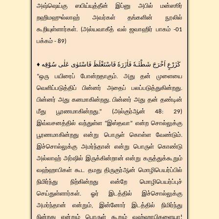
அஷ்ஷெய்கு ஸபிய்யுத்தீன் இப்னு அபில் மன்ஸூர்
றஹிமஹுல்லாஹ் அவர்கள் தங்களின் நூலில்
கூறியுள்ளார்கள். (அல்யவாகீத் வல் ஜவாஹிர் பாகம் -01
பக்கம் - 89)
♦ كَزَرْعٍ اَخْرَجَ شَطْئَـهٗ فَاٰزَرَهٗ فَاسْتَغْلَظَ فَاسْتَوٰى عَلٰى سُوْقِه
“ஒரு பயிரைப் போன்றதாகும். அது தன் முளையை
வெளிப்படுத்திப் பின்னர் அதைப் பலப்படுத்துகின்றது.
பின்னர் அது கனமாகின்றது. பின்னர் அது தன் தண்டின்
மீது பூரணமாகின்றது.” (அல்குர்ஆன் 48: 29)
இவ்வசனத்தில் வந்துள்ள “இஸ்தவா” என்ற சொல்லுக்கு
பூரணமாகின்றது என்று பொருள் கொள்ள வேண்டும்.
இச்சொல்லுக்கு அமர்ந்தான் என்று பொருள் கொண்டு
அல்லாஹ் அர்ஷில் இருக்கின்றான் என்று கருத்துக்கூறும்
வஹ்ஹாபிகள் கூட தமது திருகுர்ஆன் மொழிபெயர்ப்பில்
நிமிர்ந்து நிற்கின்றது என்றே மொழிபெயர்ப்புச்
செய்துள்ளார்கள். ஓர் இடத்தில் இச்சொல்லுக்கு
அமர்ந்தான் என்றும், இன்னோர் இடத்தில் நிமிர்ந்து
நின்றது என்றும் பொருள் கூறும் வஹ்ஹாபிகளையா!