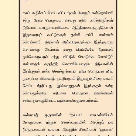
சலம் கழிக்கப் போய் விட்டார்கள் போலும் என்றெண்ணி
சற்று நேரம் பொறுமை செய்து எதிர் பார்த்திருந்தார்
நீதிவான். எவரும் வரவில்லை. ஆத்திரமடைந்த நீதிவான்
இருவரையும் கூட்டுக்குள் தள்ளி கம்பி எண்ணச்
சொன்னார். நீதிவான் அவ்விருவருக்கும் இறங்குமாறு
சொன்னது அவர்கள் தமது பிடியிலேயே நிற்காமல்
ஒவ்வொருவரும் சற்று விட்டுக் கொடுக்க வேண்டும்
என்பதைக் கருத்திற் கொண்டேயாகும். நீதிவானின்
இறங்குதல் என்ற சொல்லுக்கான உரிய பொருளை உரிய
முறைப்படி விளங்கத் தவறியதால் இருவரும் சிறை வாசம்
செய்ய நேரிட்டது. இவ்வாறுதான் இறங்குதல் என்ற
சொல்லுக்குரிய சரியான பொருளை விளங்காமல்
தடுமாறும் வழிகெட்ட வஹ்ஹாபிகளுமாவார்கள்.
அல்லாஹ் ஒருவனின் “தவ்பா” பாவமன்னிப்புக்
கோருவதை ஏற்றுக் கொள்வதாயின் அதற்குப் பல
நிபந்தனைகள் உள்ளன. அவற்றில் சில,அவன் “ஹலால்”