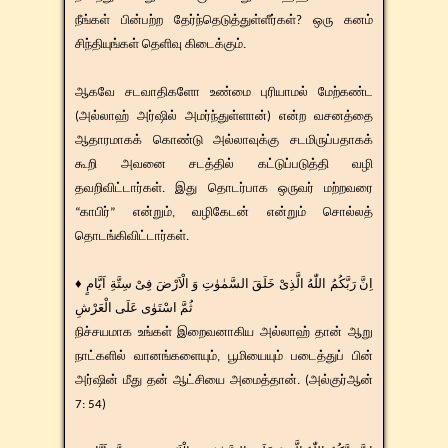
நீங்கள் பின்பற்ற தேர்ந்தெடுத்துள்ளீர்கள்? ஒரு கனம்
சிந்தியுங்கள் தெளிவு கிடைக்கும்.
ஆகவே சடவாதிகளோ உண்மை புரியாமல் மேற்கண்ட
(அல்லாஹ் அர்ஷில் அமர்ந்துள்ளான்) என்ற வசனத்தை
ஆதாரமாகக் கொண்டு அல்லாவுக்கு சடமிருப்பதாகக்
கூறி அவனை சடத்தில் கட்டுப்படுத்தி வழி
தவறிவிட்டார்கள். இது தொடர்பாக ஒருவர் மற்றவரை
“காபிர்” என்றும், வழிகேடன் என்றும் சொல்லத்
தொடங்கிவிட்டார்கள்.
♦ اِنَّ رَبَّكُمُ اللّٰهُ الَّذِىْ خَلَقَ السَّمٰوٰتِ وَ الْاَرْضَ فِىْ سِتَّةِ اَيَّامٍ
ثُمَّ اسْتَوٰى عَلَى الْعَرْشِ
நிச்சயமாக உங்கள் இறைவனாகிய அல்லாஹ் தான் ஆறு
நாட்களில் வானங்களையும், பூமியையும் படைத்துப் பின்
அர்ஷின் மீது தன் ஆட்சியை அமைத்தான். (அல்குர்ஆன்
7: 54)