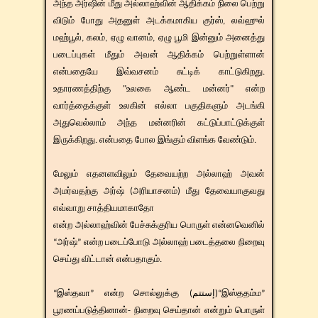
அந்த அர்ஷின் மீது அல்லாஹ்வின் ஆதிக்கம் நிலை பெற்று
விடும் போது அதனுள் அடக்கமாகிய குர்ஸ், லவ்ஹுல்
மஹ்பூல், கலம், ஏழு வானம், ஏழு பூமி இன்னும் அனைத்து
படைப்புகள் மீதும் அவன் ஆதிக்கம் பெற்றுள்ளான்
என்பதையே இவ்வசனம் சுட்டிக் காட்டுகிறது.
உதாரணத்திற்கு "உலகை ஆண்ட மன்னர்" என்ற
வார்த்தைக்குள் உலகின் எல்லா பகுதிகளும் அடங்கி
அதுவெல்லாம் அந்த மன்னரின் கட்டுப்பாட்டுக்குள்
இருக்கிறது. என்பதை போல இங்கும் விளங்க வேண்டும்.
மேலும் எதனளவிலும் தேவையற்ற அல்லாஹ் அவன்
அமர்வதற்கு அர்ஷ் (அரியாசனம்) மீது தேவையாகுவது
எவ்வாறு சாத்தியமாகாதோ
என்ற அல்லாஹ்வின் பேச்சுக்குரிய பொருள் என்னவெனில்
“அர்ஷ்” என்ற படைப்போடு அல்லாஹ் படைத்தலை நிறைவு
செய்து விட்டான் என்பதாகும்.
“இஸ்தவா” என்ற சொல்லுக்கு (إستتم)“இஸ்ததம்ம”
பூரணப்படுத்தினான்- நிறைவு செய்தான் என்றும் பொருள்