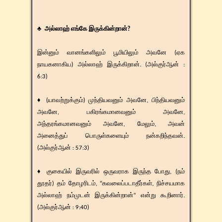
♣ அல்லாஹ் எங்கே இருக்கின்றான்?
இன்னும் வானங்களிலும் பூமியிலும் அவனே (ஏக
நாயகனாகிய) அல்லாஹ் இருக்கிறான். (அல்குர்ஆன் :
6:3)
♦ (யாவற்றுக்கும்) முந்தியவனும் அவனே, பிந்தியவனும்
அவனே, பகிரங்கமானவனும் அவனே,
அந்தரங்கமானவனும் அவனே, மேலும், அவன்
அனைத்துப் பொருள்களையும் நன்கறிந்தவன்.
(அல்குர்ஆன் : 57:3)
♦ குகையில் இருவரில் ஒருவராக இருந்த போது, (நம்
தூதர்) தம் தோழரிடம், “கவலைப்படாதீர்கள், நிச்சயமாக
அல்லாஹ் நம்முடன் இருக்கின்றான்” என்று கூறினார்.
(அல்குர்ஆன் : 9:40)