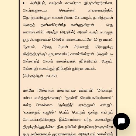
♦ அன்றியும், எவர்கள் காஃபிராக இருக்கிறார்களோ,
அவர்களுடைய செயல்கள் பாலைவனத்தில்
(தோற்றமளிக்கும்) கானல் நீரைப் போலாகும், தாகித்தவன்
அதைத் தண்ணீரென்றே எண்ணுகிறான் - (எது
வரையெனில்) அதற்கு (அருகில்) அவன் வரும் பொழுது
ஒரு பொருளையும் (அங்கே) காணமாட்டானே (அது வரை),
ஆனால், அங்கு அவன் அல்லாஹ் (அவனுக்கு
விதித்திருக்கும் முடி)வை(யே) காண்கின்றான், (அதன் படி
அல்லாஹ்) அவன் கணக்கைத் தீர்க்கிறான், மேலும்,
அல்லாஹ் கணக்குத் தீர்ப்பதில் துரிதமானவன்.
(அல்குர்ஆன் : 24:39)
எனவே (அல்லாஹ் எல்லாமாயும் உள்ளான்) “அல்லாஹ்
எல்லா வஸ்த்துக்களாயும் “தஜல்லீ” வெளியாகியுள்ளான்”
என்ற கொள்கை “தவ்ஹீத்” ஏகத்துவம் என்றும்,
“வஹ்ததுல் வுஜூத்” மெய்ப் பொருள் ஒன்று என்றும்
சொல்லப்படுகின்றது. இக்கொள்கை எந்த வகையிலும்
திருக்குர்ஆனுக்கோ, திரு நபியின் நிறைமொழிகளுக்கோ
ஒரு மண்ணளவும் முரணானதல்ல. அதேபோல் “ஸுன்னத்