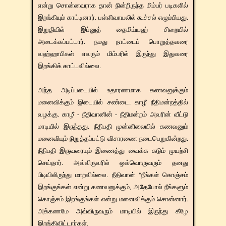
என்று சொன்னவராக தான் நின்றிருந்த மிம்பர் படிகளில்
இறங்கியும் காட்டினார். பள்ளிவாயலில் கூச்சல் எழும்பியது.
இறுதியில் இப்னுத் தைமிய்யஹ் சிறையில்
அடைக்கப்பட்டார். நமது நாட்டைப் பொறுத்தவரை
வஹ்ஹாபிகள் எவரும் மிம்பரில் இருந்து இதுவரை
இறங்கிக் காட்டவில்லை.
அந்த அடிப்படையில் உதாரணமாக கணவனுக்கும்
மனைவிக்கும் இடையில் சண்டை. காழீ நீதிமன்றத்தில்
வழக்கு. காழீ - நீதிவானின் - நீதிமன்றம் அவரின் வீட்டு
மாடியில் இருந்தது. நீதிபதி முன்னிலையில் கணவனும்
மனைவியும் நிறுத்தப்பட்டு விசாரணை நடைபெறுகின்றது.
நீதிபதி இருவரையும் இணைத்து வைக்க கடும் முயற்சி
செய்தார். அவ்விருவரில் ஒவ்வொருவரும் தனது
பிடியிலிருந்து மாறவில்லை. நீதிவான் “நீங்கள் கொஞ்சம்
இறங்குங்கள் என்று கணவனுக்கும், அதேபோல் நீங்களும்
கொஞ்சம் இறங்குங்கள் என்று மனைவிக்கும் சொன்னார்.
அக்கணமே அவ்விருவரும் மாடியில் இருந்து கீழே
இறங்கிவிட்டார்கள்.