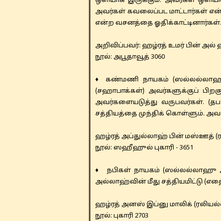
ஒளியாக இருக்கும். அவர்கள் ஒளியின
அவர்கள் கவலைப்பட மாட்டார்கள் என்
என்ற வசனத்தை ஓதிக்காட்டினார்கள்
​​அறிவிப்பவர்: ஹழ்ரத் உமர் பின் 
​நூல்: அபூதாவூத் 3060
♦ கண்மணி நாயகம் (ஸல்லல்லாஹு
(சஹாபாக்கள்) அவர்களுக்குப் பிறகு
அவர்களையடுத்து வருபவர்கள். (தப
சத்தியத்தை முந்திக் கொள்ளும். அவ
ஹழ்ரத் ​​அப்துல்லாஹ் பின் மஸ்ஊத
நூல்: ஸஹீஹுல் புகாரி - 3651
♦ நபிகள் நாயகம் (ஸல்லல்லாஹு அ
அல்லாஹ்வின் மீது சத்தியமிட்டு (எ
​ஹழ்ரத் அனஸ் இப்னு மாலிக் (ரலி
​​நூல்: புகாரி 2703