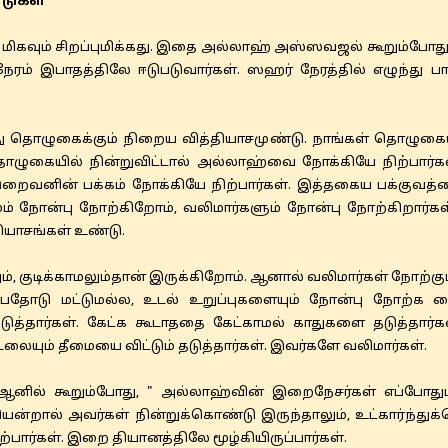
டுகள்
மிகவும் சிறப்புமிக்கது. இதை அல்லாஹ் அஸ்ஸவஜல் கூறும்போது
ரம் இபாதத்திலே ஈடுபடுவார்கள். ஸஹர் நேரத்தில் எழுந்து ப
ு தொழுகைக்கும் நிறைய வித்தியாசமுண்டு. நாங்கள் தொழுகைய
ழுகையில் நின்றுவிட்டால் அல்லாஹ்வை நோக்கியே நிற்பார்க
இறைவனின் பக்கம் நோக்கியே நிற்பார்கள். இத்தகைய பக்குவத
ம் நோன்பு நோற்கிறோம், வலிமார்களும் நோன்பு நோற்கிறார்கள
ியாசங்கள் உண்டு.
 குடிக்காமலும்தான் இருக்கிறோம். ஆனால் வலிமார்கள் நோற்கும்
்பதோடு மட்டுமல்ல, உடல் உறுப்புகளையும் நோன்பு நோற்க வைப்
ுத்தார்கள். கேட்க கூடாததை கேட்காமல் காதுகளை தடுத்தார
லையும் தீமையை விட்டும் தடுத்தார்கள். இவர்களே வலிமார்கள்.
னில் கூறும்போது, " அல்லாஹ்வின் இறைநேசர்கள் எப்போதும
ியென்றால் அவர்கள் நின்றுக்கொண்டு இருந்தாலும், உட்கார்ந்துக
்பார்கள். இறை தியானத்திலே மூழ்கியிருப்பார்கள்.