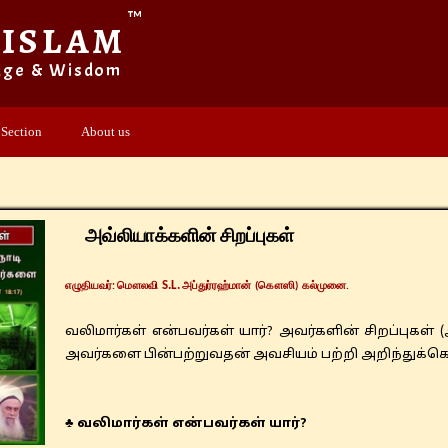
™
 ISLAM
dge & Wisdom
 Section
About us
அவ்லியாக்களின் சிறப்புகள்
S.L.
​எழுதியவர்: மௌலவி
அப்துர்ரஹ்மான் (கௌஸி) கல்முனை.
வலிமார்கள் என்பவர்கள் யார்? அவர்களின் சிறப்புகள் 
அவர்களை பின்பற்றுவதன் அவசியம் பற்றி அறிந்துக்க
♣ வலிமார்கள் என்பவர்கள் யார்?