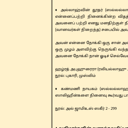
♦ அல்லாஹ்வின் தூதர் (ஸல்லல்ல
என்னைப்பற்றி நினைக்கின்ற விதத
அவனைப் பற்றி எனது மனதிற்குள் ந
(வானவர்கள் நிறைந்த) சபையில் அ
​​அவன் என்னை நோக்கி ஒரு சான் அ
ஒரு முழம் அளவிற்கு நெருங்கி வந்
அவனை நோக்கி நான் ஓடிச் செல்வேன
ஹழ்ரத் ​​அபுஹுரைரா (ரலியல்லாஹ
​நூல்: புகாரி, முஸ்லிம்
♦ கண்மணி நாயகம் (ஸல்லல்லாஹு
ஸாலிஹீன்களை நினைவு கூர்வது பா
​​நூல்: அல் ஜாமிஉஸ் ஸகீர் 2 - 299