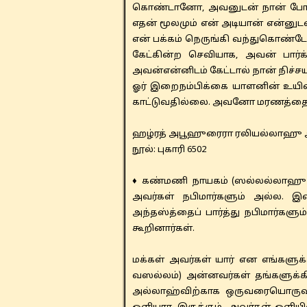
கொண்டானோ, அவனுடன் நான் போர் ப
எதன் மூலமும் என் அடியான் என்னு
என் பக்கம் நெருங்கி வந்துகொண்ட
கேட்கின்ற செவியாக, அவன் பார
அவன்என்னிடம் கேட்டால் நான் நிச்சய
ஓர் இறைநம்பிக்கை யாளனின் உயிரைக
காட்டுவதில்லை. அவனோ மரணத்தை வெ
ஹழ்ரத் ​​அபூஹுரைரா ரலியல்லாஹ
​நூல்: புகாரி 6502
♦ கண்மணி நாயகம் (ஸல்லல்லாஹு அல
அவர்கள் நபிமார்களும் அல்ல. இற
அந்தஸ்த்தைப் பார்த்து நபிமார்க
கூறினார்கள்.
​​மக்கள் அவர்கள் யார் என எங்கள
வஸல்லம்) அன்னவர்கள் தங்களுக்
அல்லாஹ்விற்காக ஒருவரையொருவர் 