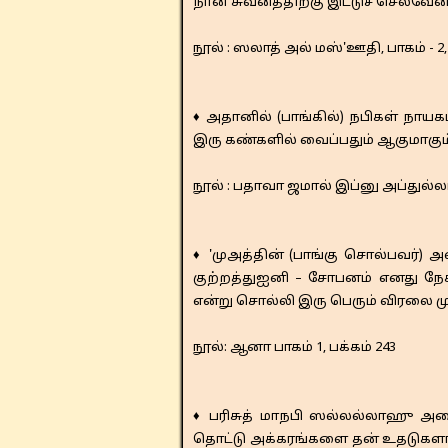
நான் சுவனத்திற்கு இட்டுச் செல்வேன்
​​நூல் : ஸலாத் அல் மஸ்'ஊதி, பாகம் - 2
♦ அதானில் (பாங்கில்) நபிகள் நா
இரு கண்களில் வைப்பதும் ஆகுமாகும்
​​நூல் : பதாவா ஜமால் இப்னு அப்துல்
♦ 'முஅத்தின் (பாங்கு சொல்பவர்
குற்றத்துஐனி – சோபனம் எனது நே
என்று சொல்லி இரு பெரும் விரலை மு
​​நூல்: ஆனா பாகம் 1, பக்கம் 243
♦ பரிசுத் மாநபி ஸல்லல்லாஹு அலை
தொட்டு அக்கரங்களை தன் உதடுகளால