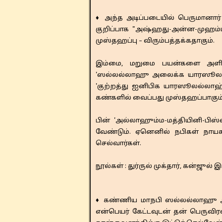
♦ அந்த அடிப்படையில் பெருமானார
குறிப்பாக "அஷ்ஹது-அன்ன-முஹம்ம
முஸ்தஹப்பு – விரும்பத்தக்கதாகும்.
​​இம்மை, மறுமை பயன்களை அளிக
'ஸல்லல்லாஹு அலைக்க யாரஸூலல்லா
'குற்றத்து ஐனிபிக யாரஸூலல்லாஹ்
கண்களில் வைப்பது முஸ்தஹப்பாகும்
​​பின் 'அல்லாஹும்ம-மத்தியினி-ப
வேண்டும். ஏனெனில் நபிகள் நாயக
செல்வார்கள்.
நூல்கள் : துர்ருல் முக்தார், கன்ஜ
♦ கண்ணிய மாநபி ஸல்லல்லாஹு அலை
என்பெயர் கேட்டவுடன் தன் பெரு