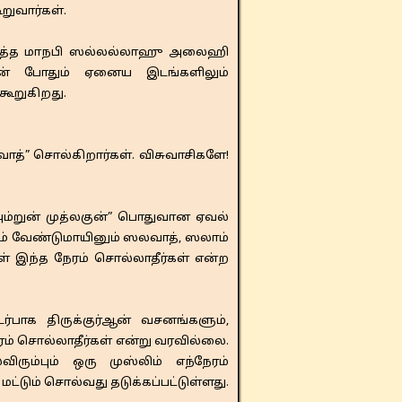
ுவார்கள்.
ிசுத்த மாநபி ஸல்லல்லாஹு அலைஹி
ன் போதும் ஏனைய இடங்களிலும்
கூறுகிறது.
த்” சொல்கிறார்கள். விசுவாசிகளே!
அம்றுன் முத்லகுன்” பொதுவான ஏவல்
ம் வேண்டுமாயினும் ஸலவாத், ஸலாம்
ள் இந்த நேரம் சொல்லாதீர்கள் என்ற
ாக திருக்குர்ஆன் வசனங்களும்,
ம் சொல்லாதீர்கள் என்று வரவில்லை.
்பும் ஒரு முஸ்லிம் எந்நேரம்
டும் சொல்வது தடுக்கப்பட்டுள்ளது.