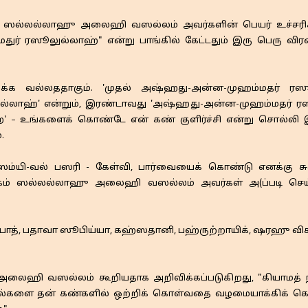
் ஸல்லல்லாஹு அலைஹி வஸல்லம் அவர்களின் பெயர் உச்சரிக
துர் ரஸூலுல்லாஹ்" என்று பாங்கில் கேட்டதும் இரு பெரு வ
்க வல்லததாகும். 'முதல் அஷ்ஹது-அன்ன-முஹம்மதர் ரஸூ
ஹ்' என்றும், இரண்டாவது 'அஷ்ஹது-அன்ன-முஹம்மதர் ரஸூல
' – உங்களைக் கொண்டே என் கண் குளிர்ச்சி என்று சொல்லி இ
.
ிஸ்ஸம்யி-வல் பஸரி - கேள்வி, பார்வையைக் கொண்டு எனக்கு ச
ம் ஸல்லல்லாஹு அலைஹி வஸல்லம் அவர்கள் அ(ப்படி செய்த)
ுல் இபாத், பதாவா ஸூபிய்யா, கஹ்ஸதானி, பஹ்ருற்றாயிக், ஷரஹு வ
ஹி வஸல்லம் கூறியதாக அறிவிக்கப்படுகிறது, "கியாமத் நீதி
விரல்களை தன் கண்களில் ஒற்றிக் கொள்வதை வழமையாக்கிக்