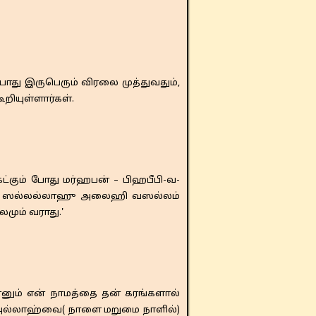
து இருபெரும் விரலை முத்துவதும்,
றியுள்ளார்கள்.
கும் போது மர்ஹபன் – பிஹபீபி-வ-
ாஹ் – ஸல்லல்லாஹு அலைஹி வஸல்லம்
மும் வராது.'
எனும் என் நாமத்தை தன் கரங்களால்
் அல்லாஹ்வை( நாளை மறுமை நாளில்)