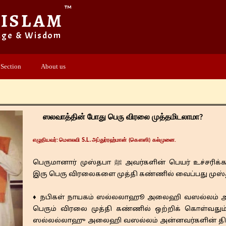
™
 ISLAM
dge & Wisdom
 Section
About us
ஸலவாத்தின் போது பெரு விரலை முத்தமிடலாமா?
S.L.
​எழுதியவர்: மௌலவி
அப்துர்ரஹ்மான் (கௌஸி) கல்முனை.
பெருமானார் முஸ்தபா ﷺ அவர்களின் பெயர் உச்சரிக்கப்பட்டு ஸலவாத் சொல்லும் பொழுது
இரு பெரு விரலைகளை முத்தி கண்ணில் வைப்பது முஸ
♦ நபிகள் நாயகம் ஸல்லலாஹூ அலைஹி வஸல்லம் அவர்
பெரும் விரலை முத்தி கண்ணில் ஒற்றிக் கொள்வதும்
ஸல்லல்லாஹு அலைஹி வஸல்லம் அன்னவர்களின் திருந