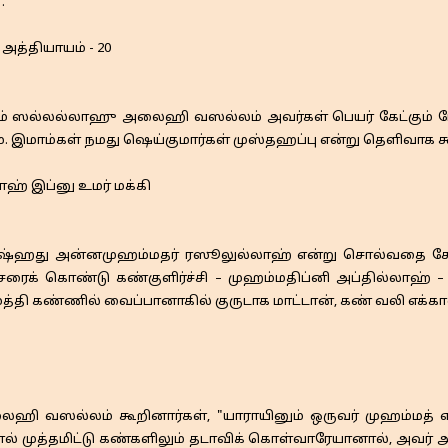
."
, அத்தியாயம் - 20
யகம் ஸல்லல்லாஹு அலைஹி வஸல்லம் அவர்கள் பெயர் கேட்கும் போ
. இமாம்கள் நமது ஷெய்குமார்கள் முஸ்தஹப்பு என்று தெளிவாக கூ
லாஹ் இப்னு உமர் மக்கி
) அஷ்ஹது அன்னமுஹம்மதர் ரஸூலுல்லாஹ் என்று சொல்வதை கேட்
சரைக் கொண்டு கண்குளிர்ச்சி – முஹம்மதிப்னி அப்தில்ல
த்தி கண்ணில் வைப்பானாகில் குருடாக மாட்டான், கண் வலி எக்கால
ஹி வஸல்லம் கூறினார்கள், "யாராயினும் ஒருவர் முஹம்மத் 
் முத்தமிட்டு கண்களிலும் தடாவிக் கொள்வாரேயானால், அவர