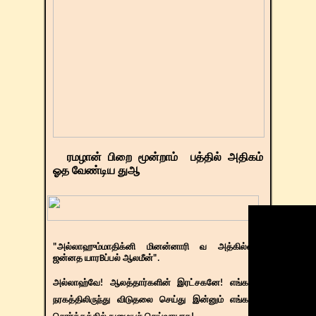
ரமழான் பிறை மூன்றாம் பத்தில் அதிகம்
ஓத வேண்டிய துஆ
"அல்லாஹும்மாதிக்னி மினன்னாரி வ அத்கில்னில்
ஜன்னத யாரBப்பல் ஆலமீன்".
அல்லாஹ்வே! ஆலத்தார்களின் இரட்சகனே! எங்களை
நரகத்திலிருந்து விடுதலை செய்து இன்னும் எங்களை