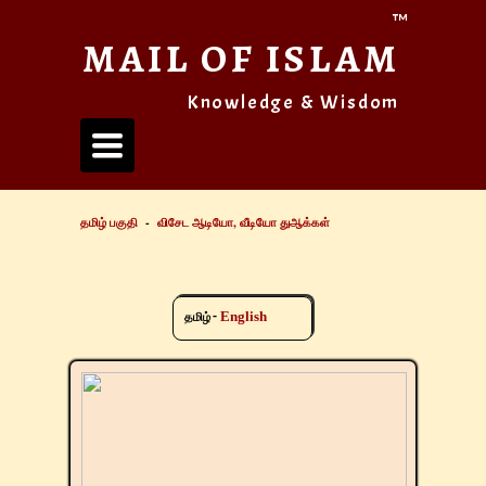
™
MAIL OF ISLAM
Knowledge & Wisdom
Toggle
navigation
தமிழ் பகுதி
-
விசேட ஆடியோ, வீடியோ துஆக்கள்
English
-
தமிழ்