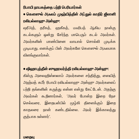
ரிபாயி நாயகத்தை பற்றி பெரியார்கள்
• கௌஸுல் அஃலம் முஹ்யித்தீன் அப்துல் காதிர் ஜீலானி
ரலியல்லாஹு அன்ஹு:
ஷரீஅத், தரீகத், ஹகீகத், மஃரிபத் ஆகிய நான்கு
கடல்களும் ஒன்று சேர்ந்த மாபெரும் கடல் அவர்கள்.
அவர்களின் மாண்பினை வாயால் சொல்லி முடிக்க
முடியாது. எனக்குப் பின் அவர்களே கௌஸுல் அஃலமாக
விளங்குவார்கள்.
• ஷிஹாபுத்தீன் ஸுஹரவர்த்தி ரலியல்லாஹு அன்ஹு:
கிள்ரு அலைஹிஸ்ஸலாம் அவர்களை சந்தித்து, ஸையித்
அஹ்மத் கபீர் ரிபாயி ரலியல்லாஹு அன்ஹு அவர்களைப்
பற்றி தங்களின் கருத்து என்ன என்று கேட்டேன். அதற்கு
அவர்கள் கூறினார்கள், ‘அவர் போன்ற இறை நேச
செல்வரை, இறையன்பில் மூழ்கி திளைக்கும் இறை
காதலரை நான் கண்டதில்லை. அவர் இக்காலத்து
குத்பாக உள்ளார்’.
மறைவு