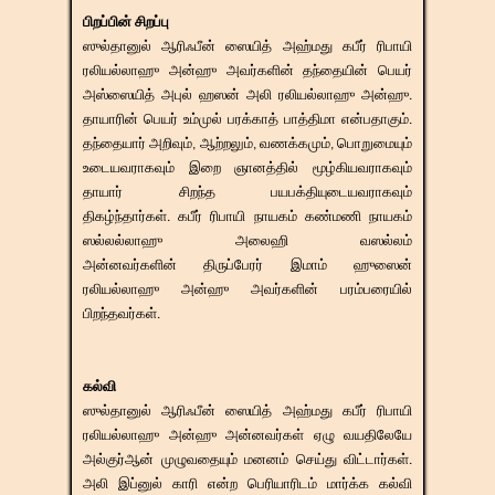
பிறப்பின் சிறப்பு
ஸுல்தானுல் ஆரிஃபீன் ஸையித் அஹ்மது கபீர் ரிபாயி
ரலியல்லாஹு அன்ஹு அவர்களின் தந்தையின் பெயர்
அஸ்ஸையித் அபுல் ஹஸன் அலி ரலியல்லாஹு அன்ஹு.
தாயாரின் பெயர் உம்முல் பரக்காத்
பாத்திமா என்பதாகும்.
தந்தையார் அறிவும், ஆற்றலும், வணக்கமும், பொறுமையும்
உடையவராகவும்
இறை ஞானத்தில் மூழ்கியவராகவும்
தாயார் சிறந்த பயபக்தியுடையவராகவும்
திகழ்ந்தார்கள்.
கபீர் ரிபாயி நாயகம் கண்மணி நாயகம்
ஸல்லல்லாஹு அலைஹி வஸல்லம்
அன்னவர்களின்
திருப்பேரர் இமாம் ஹுஸைன்
ரலியல்லாஹு அன்ஹு அவர்களின் பரம்பரையில்
பிறந்தவர்கள்.
கல்வி
ஸுல்தானுல் ஆரிஃபீன் ஸையித் அஹ்மது கபீர் ரிபாயி
ரலியல்லாஹு அன்ஹு அன்னவர்கள் ஏழு வயதிலேயே
அல்குர்ஆன் முழுவதையும் மனனம் செய்து விட்டார்கள்.
அலி இப்னுல் காரி என்ற பெரியாரிடம் மார்க்க கல்வி