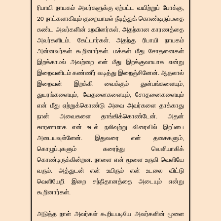
ரிபாயி நாயகம் அவர்களுக்கு ஏற்பட்ட வயிற்றுப் போக்கு,
20 நாட்களாகியும் குறையாமல் நீடித்துக் கொண்டிருப்பதை
கண்ட அவர்களின் உறவினர்கள், அதற்கான காரணத்தை
அவர்களிடம். கேட்டார்கள். அதற்கு ரிபாயி நாயகம்
அன்னவர்கள் கூறினார்கள். மக்கள் மீது சோதனைகள்
இறக்காமல் அவற்றை என் மீது இறக்குவாயாக என்று
இறைவனிடம் கண்ணீர் வடித்து இறைஞ்சினேன். ஆதலால்
இறைவன் இறக்கி வைக்கும் துன்பங்களையும்,
துயரங்களையும், வேதனைகளையும், சோதனைகளையும்
என் மீது ஏற்றுக்கொண்டு அவை அவர்களை தாக்காது
நான் அவைகளை தாங்கிக்கொண்டேன். அதன்
காரணமாக என் உடல் நலிவுற்று விரைவில் இறப்பை
அடையவுள்ளேன். இதுவரை என் தசைகளும்,
கொழுப்புகளும் கரைந்து வெளியாகிக்
கொண்டிருக்கின்றன. நாளை என் மூளை உருகி வெளியே
வரும். அத்துடன் என் உயிரும் என் உடலை விட்டு
வெளியேறி இறை சந்நிதானத்தை அடையும் என்று
கூறினார்கள்.
அடுத்த நாள் அவர்கள் கூறியபடியே அவர்களின் மூளை