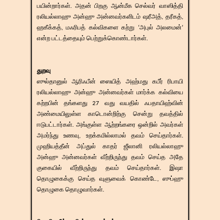
பயின்றார்கள். அதன் பிறகு ஆன்மீக செல்வர் வாஸித்தி
ரலியல்லாஹு அன்ஹு அன்னவர்களிடம் ஷரீஅத், தரீகத்,
ஹகீக்கத், மஃரிபத் கல்விகளை கற்று ‘அபுல் அலமைன்’
என்ற பட்டத்தையும் பெற்றுக்கொண்டார்கள்.
துறவு
ஸுல்தானுல் ஆரிஃபீன் ஸையித் அஹ்மது கபீர் ரிபாயி
ரலியல்லாஹு அன்ஹு அன்னவர்கள் மார்க்க கல்வியை
கற்றபின் தங்களது 27 வது வயதில் ஃபதாயிஹ்வின்
அண்மையிலுள்ள காடொன்றிற்கு சென்று தவத்தில்
ஈடுபட்டார்கள். அங்குள்ள ஆற்றங்கரை ஒன்றில் அவர்கள்
அமர்ந்து உணவு, உறக்கமில்லாமல் தவம் செய்தார்கள்.
முஹியத்தீன் அப்துல் காதர் ஜீலானி ரலியல்லாஹு
அன்ஹு அன்னவர்கள் வீற்றிருந்து தவம் செய்த அதே
குகையில் வீற்றிருந்து தவம் செய்தார்கள். இஷா
தொழுகைக்கு செய்த வுளுவைக் கொண்டே, ஸுப்ஹு
தொழுகை தொழுவார்கள்.