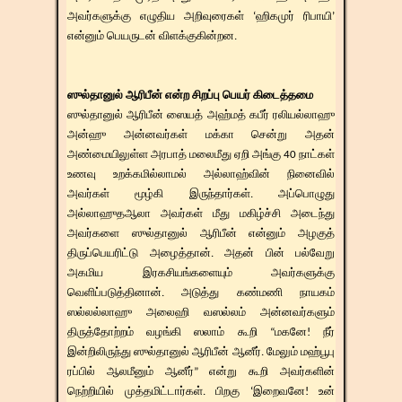
அவர்களுக்கு எழுதிய அறிவுரைகள் ‘ஹிகமுர் ரிபாயி’
என்னும் பெயருடன் விளக்குகின்றன.
ஸுல்தானுல் ஆரிபீன் என்ற சிறப்பு பெயர் கிடைத்தமை
ஸுல்தானுல் ஆரிபீன் ஸையத் அஹ்மத் கபீர் ரலியல்லாஹு
அன்ஹு அன்னவர்கள் மக்கா சென்று அதன்
அண்மையிலுள்ள அரபாத் மலைமீது ஏறி அங்கு 40 நாட்கள்
உணவு உறக்கமில்லாமல் அல்லாஹ்வின் நினைவில்
அவர்கள் மூழ்கி இருந்தார்கள். அப்பொழுது
அல்லாஹுதஆலா அவர்கள் மீது மகிழ்ச்சி அடைந்து
அவர்களை ஸுல்தானுல் ஆரிபீன் என்னும் அழகுத்
திருப்பெயரிட்டு அழைத்தான். அதன் பின் பல்வேறு
அகமிய இரகசியங்களையும் அவர்களுக்கு
வெளிப்படுத்தினான். அடுத்து கண்மணி நாயகம்
ஸல்லல்லாஹு அலைஹி வஸல்லம் அன்னவர்களும்
திருத்தோற்றம் வழங்கி ஸலாம் கூறி “மகனே! நீர்
இன்றிலிருந்து ஸுல்தானுல் ஆரிபீன் ஆனீர். மேலும் மஹ்பூபு
ரப்பில் ஆலமீனும் ஆனீர்” என்று கூறி அவர்களின்
நெற்றியில் முத்தமிட்டார்கள். பிறகு ‘இறைவனே! உன்