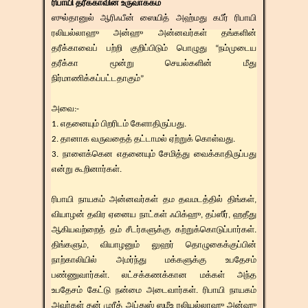
ரிபாயி தரீக்காவின் உருவாக்கம்
ஸுல்தானுல் ஆரிஃபீன் ஸையித் அஹ்மது கபீர் ரிபாயி
ரலியல்லாஹு அன்ஹு அன்னவர்கள் தங்களின்
தரீக்காவைப் பற்றி குறிப்பிடும் பொழுது “நம்முடைய
தரீக்கா மூன்று செயல்களின் மீது
நிர்மாணிக்கப்பட்டதாகும்”
அவை:-
1. எதனையும் பிறரிடம் கேளாதிருப்பது.
2. தானாக வருவதைத் தட்டாமல் ஏற்றுக் கொள்வது.
3. நாளைக்கென எதனையும் சேமித்து வைக்காதிருப்பது
என்று கூறினார்கள்.
ரிபாயி நாயகம் அன்னவர்கள் தம தவமடத்தில் திங்கள்,
வியாழன் தவிர ஏனைய நாட்கள் ஃபிக்ஹு, தப்ஸீர், ஹதீது
ஆகியவற்றைத் தம் சீடர்களுக்கு கற்றுக்கொடுப்பார்கள்.
திங்களும், வியாழனும் லுஹர் தொழுகைக்குப்பின்
நாற்காலியில் அமர்ந்து மக்களுக்கு உபதேசம்
பண்ணுவார்கள். லட்சக்கணக்கான மக்கள் அந்த
உபதேசம் கேட்டு நன்மை அடைவார்கள். ரிபாயி நாயகம்
அவர்கள் தன் முரீத் அப்துஸ் ஸமீஉ ரலியல்லாஹு அன்ஹு