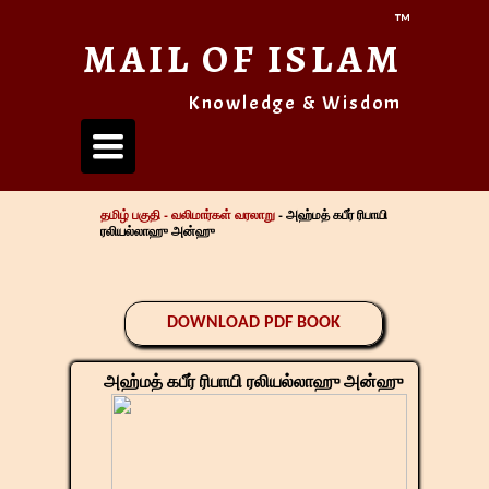
™
MAIL OF ISLAM
Knowledge & Wisdom
Toggle
navigation
தமிழ் பகுதி -
வலிமார்கள் வரலாறு
- அஹ்மத் கபீர் ரிபாயி
ரலியல்லாஹு அன்ஹு
DOWNLOAD PDF BOOK
அஹ்மத் கபீர் ரிபாயி ரலியல்லாஹு அன்ஹு