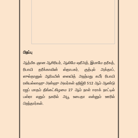
பிறப்பு
ஆத்மீக ஞான ஆசிரியர், ஆலிமே ஷரீஅத், இமாமே தரீகத்,
ரிபாயி தரீக்காவின் ஸ்தாபகர், குத்புல் அக்தாப்,
ஸுல்தானுல் ஆரிஃபீன் ஸையித் அஹ்மது கபீர் ரிபாயி
ரலியல்லாஹு அன்ஹு அவர்கள் ஹிஜ்ரி 512 ஆம் ஆண்டு
ரஜப் மாதம் திங்கட்கிழமை 27 ஆம் நாள் ஈராக் நாட்டில்
பஸ்ரா எனும் நகரில் அபூ உபைதா என்னும் ஊரில்
பிறந்தார்கள்.