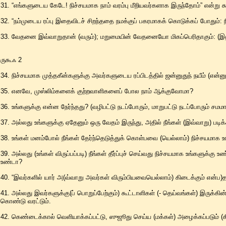
31. “எங்களுடைய கேடே! நிச்சயமாக நாம் வரம்பு மீறியவர்களாக இருந்தோம்” என்று க
32. “நம்முடைய ரப்பு இதைவிடச் சிறந்ததை நமக்குப் பகரமாகக் கொடுக்கப் போதும்: 
33. வேதனை இவ்வாறுதான் (வரும்); மறுமையின் வேதனையோ மிகப்பெரிதாகும்: (
ருகூஃ 2
34. நிச்சயமாக முத்தகீன்களுக்கு அவர்களுடைய ரப்பிடத்தில் ஜன்னுதுந் நயீம் (என்
35. எனவே, முஸ்லிம்களைக் குற்றவாளிகளைப் போல நாம் ஆக்குவோமா?
36. உங்களுக்கு என்ன நேர்ந்தது? (வழிபட்டு நடப்போரும், மாறுபட்டு நடப்போரும் சமமாக 
37. அல்லது உங்களுக்கு ஏதேனும் ஒரு வேதம் இருந்து, அதில் நீங்கள் (இவ்வாறு) படிக்
38. உங்கள் மனம்போல் நீங்கள் தேர்ந்தெடுத்துக் கொள்பவை (யெல்லாம்) நிச்சயமாக உங
39. அல்லது (உங்கள் விருப்பப்படி) நீங்கள் தீர்ப்புச் செய்வது நிச்சயமாக உங்களுக்கு
உண்டா?
40. “இவர்களில் யார் அ(வ்வாறு அவர்கள் விரும்பியவையெல்லாம்) கிடைக்கும் என்ப)தற்
41. அல்லது இவர்களுக்கு(ப் பொறுப்பேற்கும்) கூட்டாளிகள் (- தெய்வங்கள்) இரு
கொண்டு வரட்டும்.
42. கெண்டைக்கால் வெளியாக்கப்பட்டு, ஸுஜூது செய்ய (மக்கள்) அழைக்கப்படும் (கிய