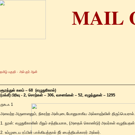
MAIL 
தமிழ் பகுதி -
அல் குர் ஆன்
சூரத்துல் கலம் – 68 (எழுதுகோல்)
(மக்கீ) பிரிவு - 2, சொற்கள் – 306, வசனங்கள் – 52, எழுத்துகள் – 1295
ருகூஃ 1
அளவற்ற அருளாளனும், நிகரற்ற அன்புடையோனுமாகிய அல்லாஹ்வின் திருப்பெயரால்..
1. நூன்: எழுதுகோலின் மீதும் சத்தியமாக, (அதைக் கொண்டு) அவர்கள் எழுதியதன் 
2. உம்முடைய ரப்பின் பாக்கியத்தால் நீர் பைத்தியக்காரர் அல்லர்.