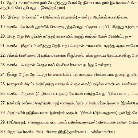
17. தோட்டக்காரர்களை நாம் சோதித்தது போன்றே நிச்சயமாக நாம் இவர்களைச் 
சத்தியம் செய்தபோது... (சோதித்தோம்) –
18. “இன்ஷா அல்லாஹ்” – (அல்லாஹ் நாடினால்) – என்று அவர்கள் கூறவில்லை.
19. எனவே அவர்கள் தூங்கிக் கொண்டிருந்தபோது, உம்முடைய ரப்பிடமிருந்து சுற்றக் க
20. பிறகு அது (நெருப்பில் கரிந்து) காலையில் கருஞ் சாம்பல் போல் ஆகிவிட்டது –
21. எனவே, (தோட்டம் எரிந்தது தெரியாத) அவர்கள் காலையில் எழுந்து ஒருவரைய
22. நீங்கள் (கனிகளைப்) பறிப்பவர்களாக இருந்தால், உங்களுடைய தோட்டத்திற்கு 
23. எனவே, அவர்கள் மெதுவாகப் பெசியவர்கலாக நடந்து சென்றனர்.
24. இன்று அ(ந்த தோட்டத்)தில் உங்களிடம் எந்த ஏழையும் திண்ணமாக நுழைந்து விட
25. (ஏழைகள் தோட்டத்திலிருந்து எதையும் பெறுவதைத்) தடுக்க சக்தியுடையவர்க
26. எனவே, அதனை (அழிக்கப்பட்டதாக) அவர்கள் பார்த்தபோது: “நிச்சயமாக நாம் வழி
27. (பின்னர் உண்மை தெரிந்தபோது) எனினும், ‘நாம் பாக்கியமற்றவர்கலாக இருக்கிறோ
28. அவர்களில் நடுநிலையான (நல்ல)வர் ஒருவர், “நீங்கள் (அல்லாஹ்வை) தஸ்பீஹ் ச
29. (அப்போது), ‘எங்களுடைய ரப்பு மகாப் பரிசுத்தமானவன்: நிச்சயமாக நாமோ அநிய
30. பிறகு அவர்களில் சிலர், சிலரை நிந்தித்தவர்களாய் முன்னோக்கினர்.