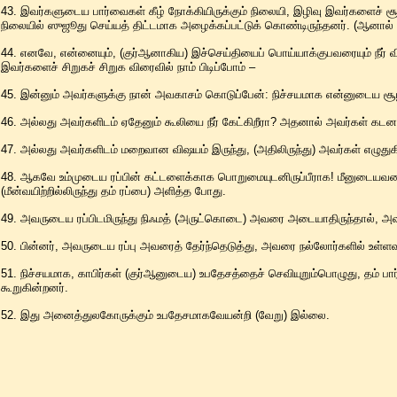
43. இவர்களுடைய பார்வைகள் கீழ் நோக்கியிருக்கும் நிலையி, இழிவு இவர்களைச் சூ
நிலையில் ஸுஜூது செய்யத் திட்டமாக அழைக்கப்பட்டுக் கொண்டிருந்தனர். (ஆனால்
44. எனவே, என்னையும், (குர்ஆனாகிய) இச்செய்தியைப் பொய்யாக்குபவரையும் நீர் வி
இவர்களைச் சிறுகச் சிறுக விரைவில் நாம் பிடிப்போம் –
45. இன்னும் அவர்களுக்கு நான் அவகாசம் கொடுப்பேன்: நிச்சயமாக என்னுடைய சூழ
46. அல்லது அவர்களிடம் ஏதேனும் கூலியை நீர் கேட்கிறீரா? அதனால் அவர்கள் கடன
47. அல்லது அவர்களிடம் மறைவான விஷயம் இருந்து, (அதிலிருந்து) அவர்கள் எழுதுக
48. ஆகவே உம்முடைய ரப்பின் கட்டளைக்காக பொறுமையுடனிருப்பீராக! மீனுடையவரைப
(மீன்வயிற்றில்லிருந்து தம் ரப்பை) அளித்த போது.
49. அவருடைய ரப்பிடமிருந்து நிஃமத் (அருட்கொடை) அவரை அடையாதிருந்தால், அவர் 
50. பின்னர், அவருடைய ரப்பு அவரைத் தேர்ந்தெடுத்து, அவரை நல்லோர்களில் உள்ள
51. நிச்சயமாக, காபிர்கள் (குர்ஆனுடைய) உபதேசத்தைச் செவியுறும்பொழுது, தம் பார
கூறுகின்றனர்.
52. இது அனைத்துலகோருக்கும் உபதேசமாகவேயன்றி (வேறு) இல்லை.