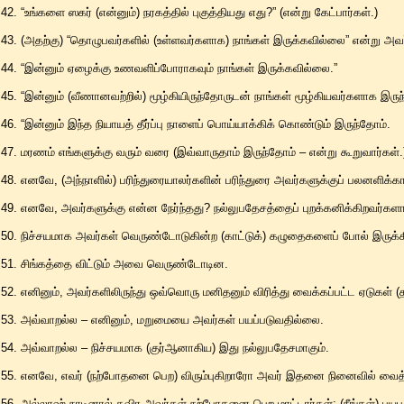
42. “உங்களை ஸகர் (என்னும்) நரகத்தில் புகுத்தியது எது?” (என்று கேட்பார்கள்.)
43. (அதற்கு) “தொழுபவர்களில் (உள்ளவர்களாக) நாங்கள் இருக்கவில்லை” என்று அவர
44. “இன்னும் ஏழைக்கு உணவளிப்போராகவும் நாங்கள் இருக்கவில்லை.”
45. “இன்னும் (வீணானவற்றில்) மூழ்கியிருந்தோருடன் நாங்கள் மூழ்கியவர்களாக இருந
46. “இன்னும் இந்த நியாயத் தீர்ப்பு நாளைப் பொய்யாக்கிக் கொண்டும் இருந்தோம்.
47. மரணம் எங்களுக்கு வரும் வரை (இவ்வாருதாம் இருந்தோம் – என்று கூறுவார்கள்.
48. எனவே, (அந்நாளில்) பரிந்துரையாலர்களின் பரிந்துரை அவர்களுக்குப் பலனளிக்கா
49. எனவே, அவர்களுக்கு என்ன நேர்ந்தது? நல்லுபதேசத்தைப் புறக்கனிக்கிறவர்களா
50. நிச்சயமாக அவர்கள் வெருண்டோடுகின்ற (காட்டுக்) கழுதைகளைப் போல் இருக்க
51. சிங்கத்தை விட்டும் அவை வெருண்டோடின.
52. எனினும், அவர்களிலிருந்து ஒவ்வொரு மனிதனும் விரித்து வைக்கப்பட்ட ஏடுகள்
53. அவ்வாறல்ல – எனினும், மறுமையை அவர்கள் பயப்படுவதில்லை.
54. அவ்வாறல்ல – நிச்சயமாக (குர்ஆனாகிய) இது நல்லுபதேசமாகும்.
55. எனவே, எவர் (நற்போதனை பெற) விரும்புகிறாரோ அவர் இதனை நினைவில் வைத்த
56. அல்லாஹ் நாடினால் தவிர அவர்கள் நற்போதனை பெற மாட்டார்கள்: (நீங்கள்) ப