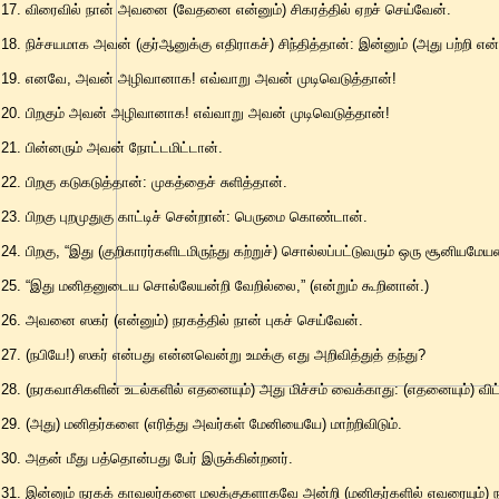
17. விரைவில் நான் அவனை (வேதனை என்னும்) சிகரத்தில் ஏறச் செய்வேன்.
18. நிச்சயமாக அவன் (குர்ஆனுக்கு எதிராகச்) சிந்தித்தான்: இன்னும் (அது பற்றி
19. எனவே, அவன் அழிவானாக! எவ்வாறு அவன் முடிவெடுத்தான்!
20. பிறகும் அவன் அழிவானாக! எவ்வாறு அவன் முடிவெடுத்தான்!
21. பின்னரும் அவன் நோட்டமிட்டான்.
22. பிறகு கடுகடுத்தான்: முகத்தைச் சுளித்தான்.
23. பிறகு புறமுதுகு காட்டிச் சென்றான்: பெருமை கொண்டான்.
24. பிறகு, “இது (குறிகாரர்களிடமிருந்து கற்றுச்) சொல்லப்பட்டுவரும் ஒரு சூனியமே
25. “இது மனிதனுடைய சொல்லேயன்றி வேறில்லை,” (என்றும் கூறினான்.)
26. அவனை ஸகர் (என்னும்) நரகத்தில் நான் புகச் செய்வேன்.
27. (நபியே!) ஸகர் என்பது என்னவென்று உமக்கு எது அறிவித்துத் தந்து?
28. (நரகவாசிகளின் உடல்களில் எதனையும்) அது மிச்சம் வைக்காது: (எதனையும்) விட்
29. (அது) மனிதர்களை (எரித்து அவர்கள் மேனியையே) மாற்றிவிடும்.
30. அதன் மீது பத்தொன்பது பேர் இருக்கின்றனர்.
31. இன்னும் நரகக் காவலர்களை மலக்குகளாகவே அன்றி (மனிதர்களில் எவரையும