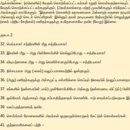
ஆக்கவில்லை: (ஏனெனில்) வேதங் கொடுக்கப்பட்டவர்கள் உறுதி கொள்வதற்காகவும், 
வேதங் கொடுக்கப்பட்டவர்களுக்கும், (அவர்களல்லாத மற்ற) முஃமீன்களும் சந்தேகப
அவர்களும் காபிர்களும், “இதனைக் கொண்டு உதாரணமாக அல்லாஹ் எதனை நாடியிருக
அல்லாஹ் வழி கெடச் செய்கிறான்: இன்னும் தான் நாடியவரை நேர்வழியில் செலுத்த
(ஸகர் பற்றிய சேதிகள்) மனிதர்களுக்கு உபதேசமாகவே தவிர (வேறு) இல்லை.
ருகூஃ 2
32. மெய்யாக! சந்திரனின் மீது சத்தியமாக!
33. இரவின் மீது – அது பின்னோக்கிச் செல்லும்போது – சத்தியமாக!
34. விடியற்காலை மீது – அது வெளிச்சமாகும்போது – சத்தியமாக!
35. நிச்சயமாக அது (-ஸகர்) வலுப்பமானவற்றில் ஒன்றாகும்.
36. (அது) மனிதர்களுக்கு அச்சமூட்டி எச்சரிக்கை செய்யும் நிலையில் (வலுப்பமானதாக
37. உங்களில் (நன்மையின் பால்) முன்னோக்கியோ அல்லது (நன்மையை விட்டுப்) பின்
38. ஒவ்வோர் ஆத்மாவும் அது சம்பாதித்ததைக் கொண்டே ஈடு வைக்கப்படுவதாக இரு
39. வலப்புறத்தாரைத் தவிர.
40. சொர்க்கச் சோலைகளில் அவர்கள் ஒருவருக்கொருவர் கேட்டுக் கொள்வார்கள்:
41. குற்றவாளிகளைப் பற்றி –