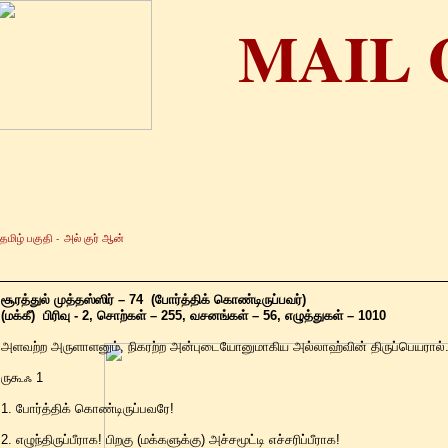
MAIL 
தமிழ் பகுதி -
அல் குர் ஆன்
சூரத்துல் முத்தஸ்ஸிர் – 74 (போர்த்திக் கொண்டிருப்பவர்)
(மக்கீ) பிரிவு - 2, சொற்கள் – 255, வசனங்கள் – 56, எழுத்துகள் – 1010
அளவற்ற அருளாளனும், நிகரற்ற அன்புடையோனுமாகிய அல்லாஹ்வின் திருப்பெயரால்..
ருகூஃ 1
1. போர்த்திக் கொண்டிருப்பவரே!
2. எழுந்திருப்பீராக! பிறகு (மக்களுக்கு) அச்சமூட்டி எச்சரிப்பீராக!