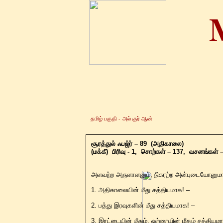
தமிழ் பகுதி -
அல் குர் ஆன்
சூரத்துல் ஃபஜ்ர் – 89 (அதிகாலை)
(மக்கீ) பிரிவு - 1, சொற்கள் – 137, வசனங்கள் 
அளவற்ற அருளாளனும், நிகரற்ற அன்புடையோனுமாகி
1. அதிகாலையின் மீது சத்தியமாக! –
2. பத்து இரவுகளின் மீது சத்தியமாக! –
3. இரட்டையின் மீதும், ஒற்றையின் மீதும் சத்தியம