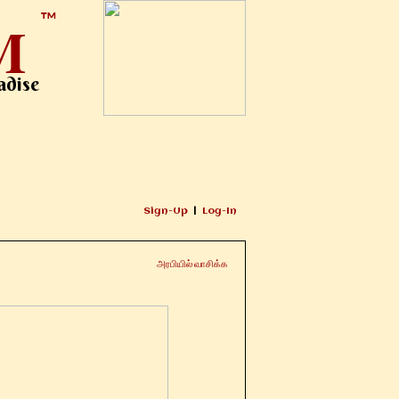
M
™
adise
Sign-Up
|
Log-In
அரபியில் வாசிக்க