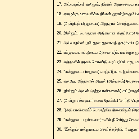
17. அவ்வாறல்ல! எனினும், நீங்கள் அநாதையை க
18. ஏழைக்கு உணவளிக்க நீங்கள் தூண்டுவதுமில
19. (அன்றியும் பிறருடைய) அநந்தரச் சொத்துகளை ம
20. இன்னும், பொருளை அதிகமான விருப்போடு நேசி
21. அவ்வாறல்ல! பூமி தூள் தூளாகத் தகர்க்கப்பட
22. உம்முடைய ரப்பு(டைய ஆணையு)ம், மலக்குக
23. அந்நாளில் நரகம் கொண்டு வரப்படும்போது, ம
24. “என்னுடைய (மறுமை) வாழ்விற்காக (நன்மைகள
25. எனவே, அந்நாளில் அவன் (அல்லாஹ்) வேதன
26. இன்னும் அவன் (குற்றவாளிகளைக்) கட்டுவதுபோ
27. (அன்று நல்லடியார்களை நோக்கி) “சாந்தி பெ
28. “(அல்லாஹ்வைப்) பொருந்திய நிலையிலும் (அவனா
29. “என்னுடைய நல்லடியார்களில் நீ சேர்ந்து கொ
30. “இன்னும் என்னுடைய சொர்க்கத்தில் நீ புகுவா