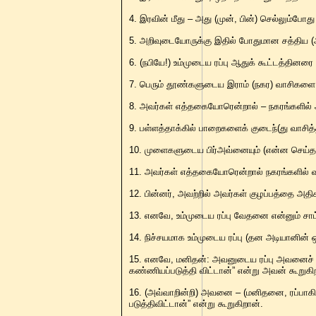
4. இரவின் மீது – அது (முன், பின்) செல்லும்போத
5. அறிவுடையோருக்கு இதில் போதுமான சத்திய (
6. (நபியே!) உம்முடைய ரப்பு ஆதுக் கூட்டத்தினரை
7. பெரும் தூண்களுடைய இராம் (நகர) வாசிகளை
8. அவர்கள் எத்தகையோரென்றால் – நகரங்களில்
9. பள்ளத்தாக்கில் பாறைகளைக் குடைந்(து வாசி
10. முளைகளுடைய பிர்அவ்னையும் (என்ன செய்தா
11. அவர்கள் எத்தகையோரென்றால் நகரங்களில் வரம
12. பின்னர், அவற்றில் அவர்கள் குழப்பத்தை அதி
13. எனவே, உம்முடைய ரப்பு வேதனை என்னும் சா
14. நிச்சயமாக உம்முடைய ரப்பு (தன அடியானின்
15. எனவே, மனிதன்: அவனுடைய ரப்பு அவனைச் ச
கண்ணியப்படுத்தி விட்டான்” என்று அவன் கூறுகி
16. (அவ்வாறின்றி) அவனை – (மனிதனை, ரப்பாக
படுத்திவிட்டான்” என்று கூறுகிறான்.