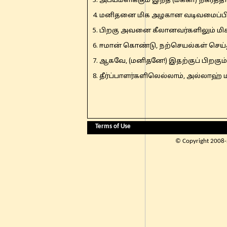
3. அபயமளிக்கும் இந்த (மக்கா) நகரத்தி
4. மனிதனை மிக அழகான வடிவமைப்பில்
5. பிறகு அவனை கீலானவர்களிலும் மி
6. ஈமான் கொண்டு, நற்செயல்கள் செய்
7. ஆகவே, (மனிதனே!) இதற்குப் பிறகும் 
8. தீர்ப்பாளர்களிலெல்லாம், அல்லாஹ
Terms of Use
© Copyright 2008-2