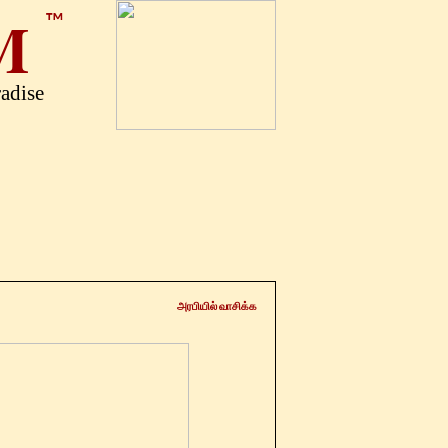
M
™
radise
அரபியில் வாசிக்க