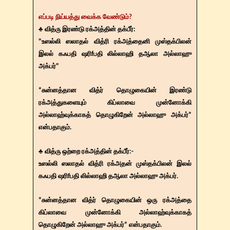
எப்படி நிய்யத்து வைக்க வேண்டும்?
♣ வித்ரு இரண்டு ரக்அத்தின் தக்பீர்:
"உஸல்லி ஸலாதல் வித்ரி ரக்அத்தைனி முஸ்தக்பிலன்
இலல் கஃபதி ஷரிfபதி லில்லாஹி தஆலா அல்லாஹு
அக்பர்"
“சுன்னத்தான வித்ர் தொழுகையின் இரண்டு
ரக்அத்துகளையும் கிப்லாவை முன்னோக்கி
அல்லாஹ்வுக்காகத் தொழுகிறேன் அல்லாஹு அக்பர்”
என்பதாகும்.
♣ வித்ரு ஒற்றை ரக்அத்தின் தக்பீர்:-
உஸல்லி ஸலாதல் வித்ரி ரக்அதன் முஸ்தக்பிலன் இலல்
கஃபதி ஷரிfபதி லில்லாஹி தஆலா அல்லாஹு அக்பர்.
“சுன்னத்தான வித்ர் தொழுகையின் ஒரு ரக்அத்தை
கிப்லாவை முன்னோக்கி அல்லாஹ்வுக்காகத்
தொழுகிறேன் அல்லாஹு அக்பர்” என்பதாகும்.