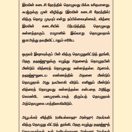
இரவின் கடைசி நேரத்தில் தொழுவது மிக்க உசிதமானது.
ஃபஜ்ருக்கு முன் விழித்து (இரவின் கடைசி நேரத்தில்)
வித்ரு தொழ முடியும் என்று நம்பிக்கையுள்ளவர், வித்ரை
இரவின் கடைசியில் பிற்படுத்தித் தொழுவது
சுன்னத்தாகும். ரமழானில் இவ்வாறு தொழுவதால்
ஜமாஅத்து தவறிவிட்டாலும் சரியே.
ஒருவர் இஷாவுக்குப் பின் வித்ரு தொழுதுவிட்டுத் தூங்கி,
பிறகு தஹஜ்ஜுதுக்கு எழுந்து அதனைத் தொழுதபின்
மீண்டும் வித்ரைத் தொழுவது சுன்னத்தல்ல. ஆனால்,
தஹஜ்ஜுதுடைய எண்ணத்தில் அதனை மீண்டும்
தொழுதால் அது நஃபிலாகி விடும். எனினும் மீண்டும்
வித்ரைத் தொழுவது சுன்னத்தல்ல என்பதை அறிந்து
கொண்டே மனமுரண்டாகத் திரும்பத் தொழுதால்
அத்தொழுகை பாத்திலாகிவிடும்.
அபூபக்கர் ஸித்தீக் (ரலியல்லாஹு அன்ஹு) அவர்கள்
வித்ரு தொழுது விட்டுத் தூங்கி, பிறகு எழுந்து தஹஜ்ஜுத்
தொழுவார்கள். உமர் (ரலியல்லாஹு அன்ஹு) அவர்கள்