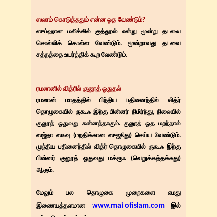
ஸலாம் கொடுத்ததும் என்ன ஓத வேண்டும்?
ஸுப்ஹான மலிக்கில் குத்தூஸ் என்று மூன்று தடவை
சொல்லிக் கொள்ள வேண்டும். மூன்றாவது தடவை
சத்தத்தை உயர்த்திக் கூற வேண்டும்.
ரமலானில் வித்ரில் குனூத் ஓதுதல்
ரமலான் மாதத்தில் பிந்திய பதினைந்தில் வித்ர்
தொழுகையில் ருகூஃ இற்கு பின்னர் நிமிர்ந்து, நிலையில்
குனூத் ஓதுவது சுன்னத்தாகும். குனூத் ஓத மறந்தால்
ஸஜ்தா ஸஃவு (மறதிக்கான ஸுஜூது) செய்ய வேண்டும்.
முந்திய பதினைந்தில் வித்ர் தொழுகையில் ருகூஃ இற்கு
பின்னர் குனூத் ஓதுவது மக்ரூஃ (வெறுக்கத்தக்கது)
ஆகும்.
மேலும் பல தொழுகை முறைகளை எமது
www.mailofislam.com
இணையத்தளமான
இல்