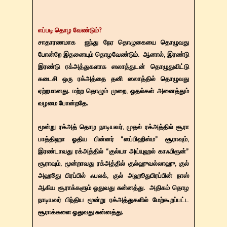
எப்படி தொழ வேண்டும்?
சாதாரணமாக ஐந்து நேர தொழுகையை தொழுவது
போன்றே இதனையும் தொழவேண்டும். ஆனால், இரண்டு
இரண்டு ரக்அத்துகளாக ஸலாத்துடன் தொழுதுவிட்டு
கடைசி ஒரு ரக்அத்தை தனி ஸலாத்தில் தொழுவது
ஏற்றமானது. மற்ற தொழும் முறை, ஓதல்கள் அனைத்தும்
வழமை போன்றதே.
மூன்று ரக்அத் தொழ நாடியவர், முதல் ரக்அத்தில் சூரா
பாத்திஹா ஓதிய பின்னர் “ஸப்பிஹிஸ்ம” சூராவும்,
இரண்டாவது ரக்அத்தில் “குல்யா அய்யுஹல் காஃபிரூன்”
சூராவும், மூன்றாவது ரக்அத்தில் குல்ஹுவல்லாஹு, குல்
அஹூது பிரப்பில் ஃபலக், குல் அஹூதுபிரப்பின் நாஸ்
ஆகிய சூராக்களும் ஓதுவது சுன்னத்து. அதிகம் தொழ
நாடியவர் பிந்திய மூன்று ரக்அத்துகளில் மேற்கூறப்பட்ட
சூராக்களை ஓதுவது சுன்னத்து.